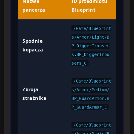
Nazwa
ID przedmiotu
pancerza
Blueprint
/Game/Blueprint
s/Armor/Light/B
Spodnie
P_DiggerTrouser
kopacza
s.BP_DiggerTrou
sers_C
/Game/Blueprint
Zbroja
s/Armor/Medium/
strażnika
BP_GuardArmor.B
P_GuardArmor_C
/Game/Blueprint
s/Armor/Magic/B