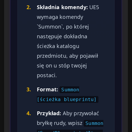
2.
Składnia komendy:
UE5
wymaga komendy
`Summon`, po której
następuje dokładna
ścieżka katalogu
przedmiotu, aby pojawił
się on u stóp twojej
postaci.
3.
Format:
Summon
[ścieżka blueprintu]
4.
Przykład:
Aby przywołać
bryłkę rudy, wpisz
Summon