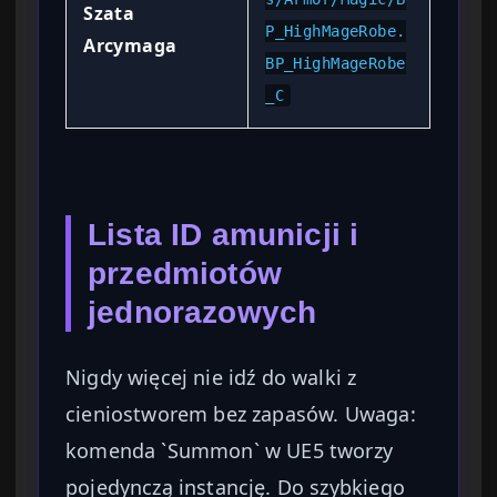
Szata
P_HighMageRobe.
Arcymaga
BP_HighMageRobe
_C
Lista ID amunicji i
przedmiotów
jednorazowych
Nigdy więcej nie idź do walki z
cieniostworem bez zapasów. Uwaga:
komenda `Summon` w UE5 tworzy
pojedynczą instancję. Do szybkiego