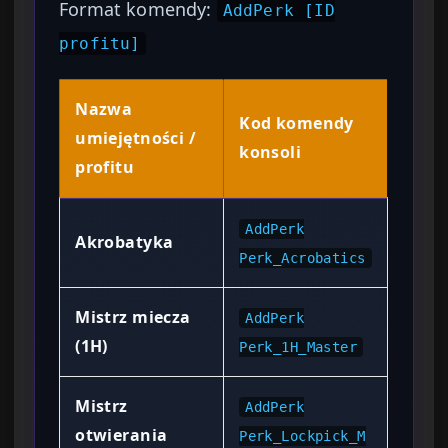
Format komendy:
AddPerk [ID
profitu]
Nazwa
Kod komendy
umiejętności /
konsoli
profitu
AddPerk
Akrobatyka
Perk_Acrobatics
Mistrz miecza
AddPerk
(1H)
Perk_1H_Master
Mistrz
AddPerk
otwierania
Perk_Lockpick_M