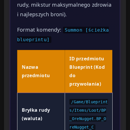
rudy, mikstur maksymalnego zdrowia
i najlepszych broni).
Format komendy:
Summon [ścieżka
blueprintu]
ID przedmiotu
Nazwa
Blueprint (Kod
przedmiotu
do
przywołania)
/Game/Blueprint
Bryłka rudy
s/Items/Loot/BP
(waluta)
_OreNugget.BP_O
reNugget_C