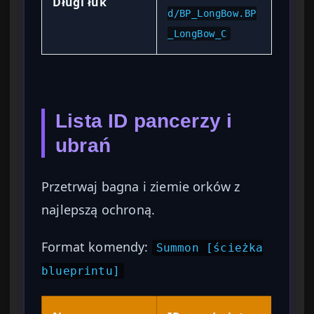
Długi łuk
d/BP_LongBow.BP
_LongBow_C
Lista ID pancerzy i
ubrań
Przetrwaj bagna i ziemie orków z
najlepszą ochroną.
Format komendy:
Summon [ścieżka
blueprintu]