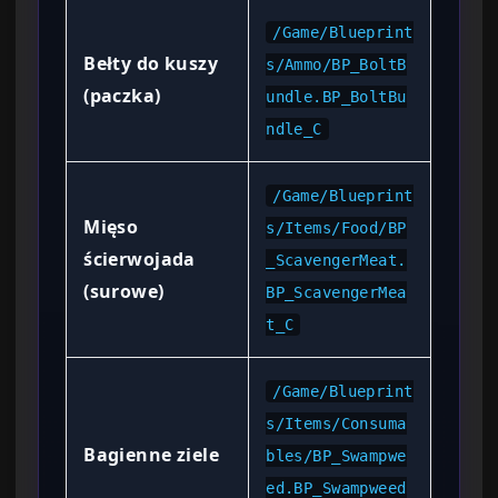
/Game/Blueprint
Bełty do kuszy
s/Ammo/BP_BoltB
(paczka)
undle.BP_BoltBu
ndle_C
/Game/Blueprint
Mięso
s/Items/Food/BP
ścierwojada
_ScavengerMeat.
(surowe)
BP_ScavengerMea
t_C
/Game/Blueprint
s/Items/Consuma
Bagienne ziele
bles/BP_Swampwe
ed.BP_Swampweed