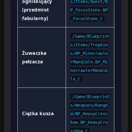
ogniskujący
s/Items/Quest/B
(przedmiot
P_FocusStone.BP
fabularny)
_FocusStone_C
/Game/Blueprint
s/Items/Trophie
Żuwaczka
s/BP_Minecrawle
pełzacza
rMandible.BP_Mi
necrawlerMandib
le_C
/Game/Blueprint
s/Weapons/Range
Ciężka kusza
d/BP_HeavyCross
bow.BP_HeavyCro
ssbow_C