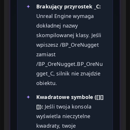
✦
Brakujący przyrostek _C:
Unreal Engine wymaga
dokładnej nazwy
skompilowanej klasy. Jeśli
wpiszesz /BP_OreNugget
zamiast
/BP_OreNugget.BP_OreNu
gget_C, silnik nie znajdzie
obiektu.
✦
Kwadratowe symbole ([][]
[]):
Jeśli twoja konsola
wyświetla nieczytelne
kwadraty, twoje