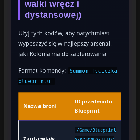
walki wręcz i
dystansowej)
Użyj tych kodów, aby natychmiast
wyposażyć się w najlepszy arsenał,
jaki Kolonia ma do zaoferowania.
Format komendy:
Summon [ścieżka
blueprintu]
ID przedmiotu
Nazwa broni
Blueprint
/Game/Blueprint
Zardzewiały
s/Weapons/1H/BP