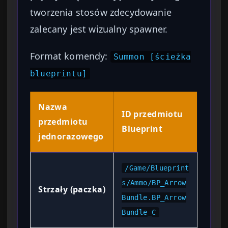
tworzenia stosów zdecydowanie
zalecany jest wizualny spawner.
Format komendy:
Summon [ścieżka
blueprintu]
Nazwa
ID przedmiotu
przedmiotu
Blueprint
jednorazowego
/Game/Blueprint
s/Ammo/BP_Arrow
Strzały (paczka)
Bundle.BP_Arrow
Bundle_C