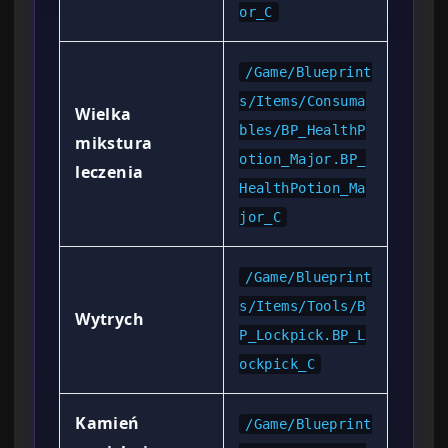
or_C
/Game/Blueprint
s/Items/Consuma
Wielka
bles/BP_HealthP
mikstura
otion_Major.BP_
leczenia
HealthPotion_Ma
jor_C
/Game/Blueprint
s/Items/Tools/B
Wytrych
P_Lockpick.BP_L
ockpick_C
Kamień
/Game/Blueprint