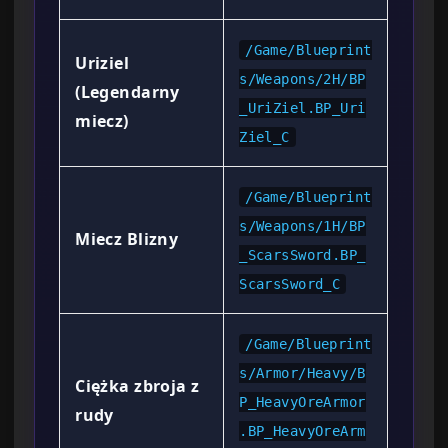
/Game/Blueprint
Uriziel
s/Weapons/2H/BP
(Legendarny
_UriZiel.BP_Uri
miecz)
Ziel_C
/Game/Blueprint
s/Weapons/1H/BP
Miecz Blizny
_ScarsSword.BP_
ScarsSword_C
/Game/Blueprint
s/Armor/Heavy/B
Ciężka zbroja z
P_HeavyOreArmor
rudy
.BP_HeavyOreArm