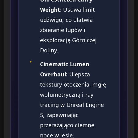
Weight:
Usuwa limit
udźwigu, co ułatwia
zbieranie łupów i
eksplorację Górniczej
Doliny.
✦
Cinematic Lumen
Overhaul:
Ulepsza
tekstury otoczenia, mgłę
wolumetryczną i ray
tracing w Unreal Engine
5, zapewniając
przerażająco ciemne
noce w lesie.