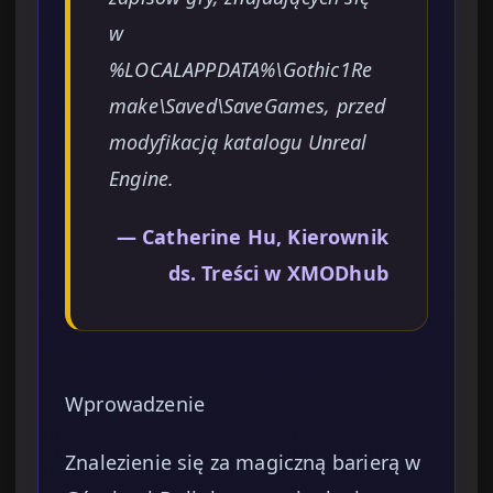
w
%LOCALAPPDATA%\Gothic1Re
make\Saved\SaveGames, przed
modyfikacją katalogu Unreal
Engine.
— Catherine Hu, Kierownik
ds. Treści w XMODhub
Wprowadzenie
Znalezienie się za magiczną barierą w