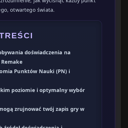
zrozumienie, jak wycisnąć każdy punkt
go, otwartego świata.
 TREŚCI
dobywania doświadczenia na
1 Remake
omia Punktów Nauki (PN) i
okim poziomie i optymalny wybór
e mogą zrujnować twój zapis gry w
h źródeł doświadczenia i