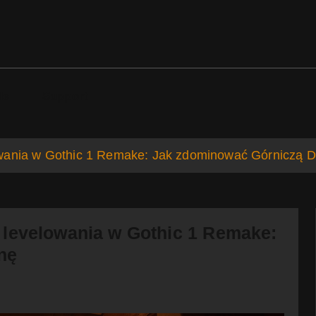
ds
Support
owania w Gothic 1 Remake: Jak zdominować Górniczą D
 levelowania w Gothic 1 Remake:
nę