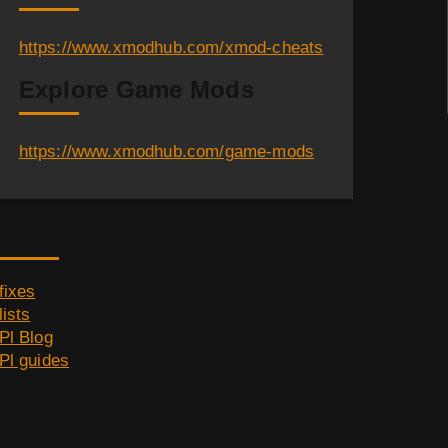
https://www.xmodhub.com/xmod-cheats
Explore Game Mods
https://www.xmodhub.com/game-mods
Category
fixes
lists
Pl Blog
Pl guides