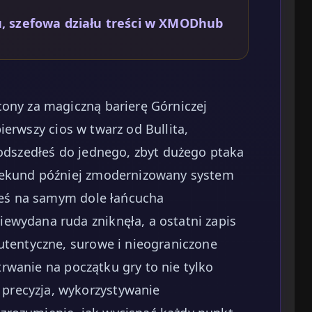
, szefowa działu treści w XMODhub
cony za magiczną barierę Górniczej
pierwszy cios w twarz od Bullita,
podszedłeś do jednego, zbyt dużego ptaka
 sekund później zmodernizowany system
steś na samym dole łańcucha
ewydana ruda zniknęła, a ostatni zapis
autentyczne, surowe i nieograniczone
trwanie na początku gry to nie tylko
precyzja, wykorzystywanie