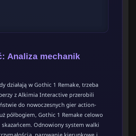
ć: Analiza mechanik
dy działają w Gothic 1 Remake, trzeba
rzy z Alkimia Interactive przerobili
eństwie do nowoczesnych gier action-
już półbogiem, Gothic 1 Remake celowo
m skazańcem. Odnowiony system walki
ytrzymałością, parowanie kierunkowe i