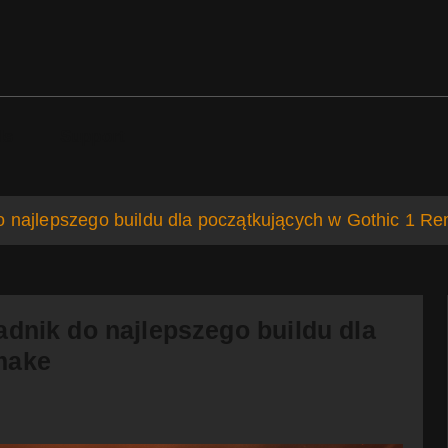
ds
Support
o najlepszego buildu dla początkujących w Gothic 1 R
adnik do najlepszego buildu dla
make