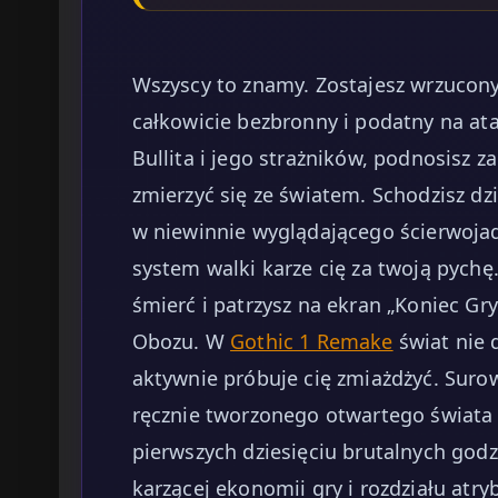
Wszyscy to znamy. Zostajesz wrzucony
całkowicie bezbronny i podatny na ata
Bullita i jego strażników, podnosisz za
zmierzyć się ze światem. Schodzisz dzi
w niewinnie wyglądającego ścierwoja
system walki karze cię za twoją pychę.
śmierć i patrzysz na ekran „Koniec Gr
Obozu. W
Gothic 1 Remake
świat nie 
aktywnie próbuje cię zmiażdżyć. Suro
ręcznie tworzonego otwartego świata
pierwszych dziesięciu brutalnych go
karzącej ekonomii gry i rozdziału atry