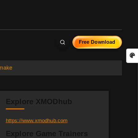
Free Download
emake
Explore XMODhub
https://www.xmodhub.com
Explore Game Trainers