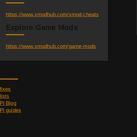
https://www.xmodhub.com/xmod-cheats
Explore Game Mods
https://www.xmodhub.com/game-mods
Category
fixes
lists
Pl Blog
Pl guides