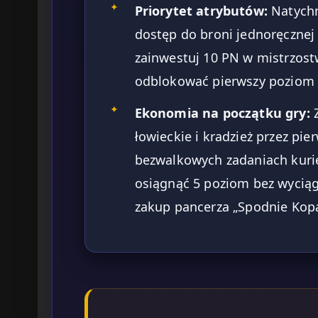
✦
Priorytet atrybutów:
Natychm
dostęp do broni jednoręcznej
zainwestuj 10 PN w mistrzost
odblokować pierwszy poziom
✦
Ekonomia na początku gry:
Z
łowieckie i kradzież przez pi
bezwalkowych zadaniach kuri
osiągnąć 5 poziom bez wyciąga
zakup pancerza „Spodnie Kopa