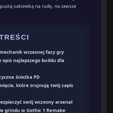
pustą sakiewką na rudę, na zawsze
 TREŚCI
 mechanik wczesnej fazy gry
y opis najlepszego buildu dla
tyczna ścieżka PD
ięcia, które zrujnują twój zapis
ezpieczyć swój wczesny arsenał
ie grindu w Gothic 1 Remake