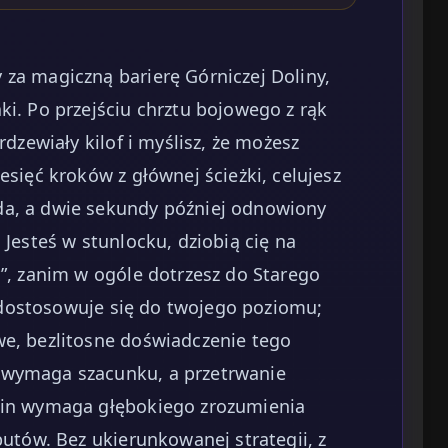
 za magiczną barierę Górniczej Doliny,
ki. Po przejściu chrztu bojowego z rąk
rdzewiały kilof i myślisz, że możesz
esięć kroków z głównej ścieżki, celujesz
da, a dwie sekundy później odnowiony
 Jesteś w stunlocku, dziobią cię na
y”, zanim w ogóle dotrzesz do Starego
dostosowuje się do twojego poziomu;
we, bezlitosne doświadczenie tego
 wymaga szacunku, a przetrwanie
dzin wymaga głębokiego zrozumienia
butów. Bez ukierunkowanej strategii, z