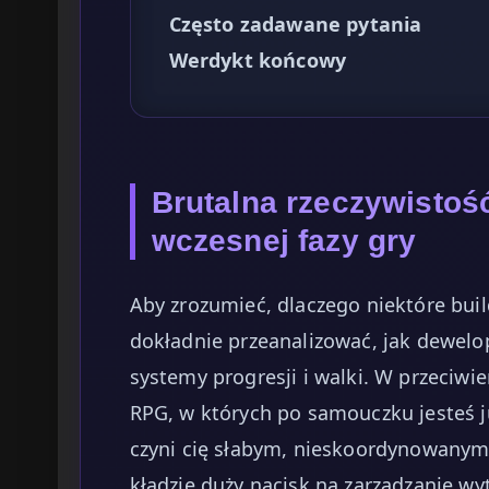
Często zadawane pytania
Werdykt końcowy
Brutalna rzeczywistoś
wczesnej fazy gry
Aby zrozumieć, dlaczego niektóre buil
dokładnie przeanalizować, jak dewelope
systemy progresji i walki. W przeciwi
RPG, w których po samouczku jesteś 
czyni cię słabym, nieskoordynowany
kładzie duży nacisk na zarządzanie w