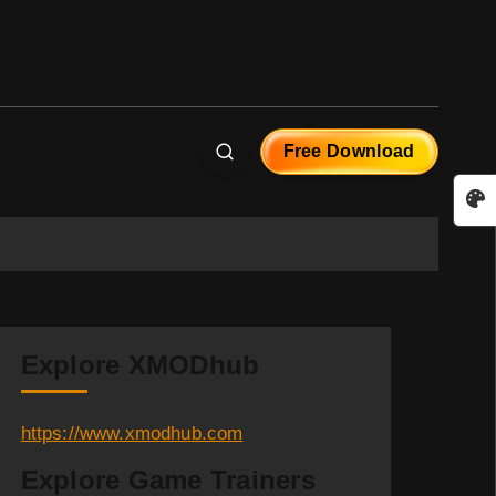
Free Download
Explore XMODhub
https://www.xmodhub.com
Explore Game Trainers