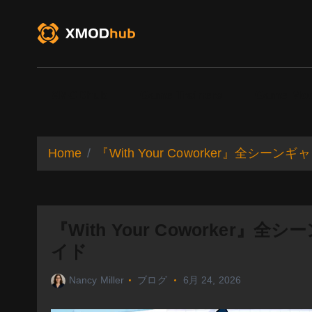
S
k
i
p
t
o
XMODhub
Game Trainers
Game Mo
c
o
n
t
Home
『With Your Coworker』全シ
e
n
t
『With Your Coworker
イド
Nancy Miller
ブログ
6月 24, 2026