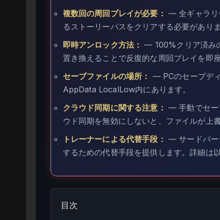
複数回の周回プレイが必要：
— 全ギャラ
るストーリーパスをクリアする必要があり
即時アンロック方法：
— 100%クリア済
置き換えることで反復的な周回プレイを即
セーブファイルの場所：
— PCのセーブデ
AppData LocalLow内にあります。
クラウド同期に関する注意：
— 手動でセー
ウド同期を無効にしないと、ファイルが上
トレーナーによる代替手段：
— サードパ
するための代替手段を提供します。詳細は
目次