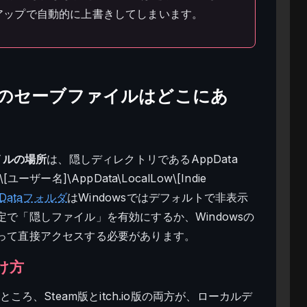
アップで自動的に上書きしてしまいます。
ker』のセーブファイルはどこにあ
ァイルの場所
は、隠しディレクトリであるAppData
ーザー名]\AppData\LocalLow\[Indie
pDataフォルダ
はWindowsではデフォルトで非表示
で「隠しファイル」を有効にするか、Windowsの
って直接アクセスする必要があります。
け方
ころ、Steam版とitch.io版の両方が、ローカルデ