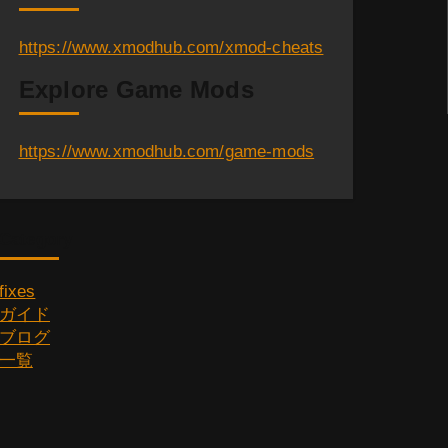
https://www.xmodhub.com/xmod-cheats
Explore Game Mods
https://www.xmodhub.com/game-mods
Category
fixes
ガイド
ブログ
一覧