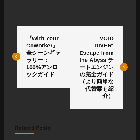
投
『With Your
VOID
稿
Coworker』
DIVER:
全シーンギャ
Escape from
ナ
ラリー：
the Abyss チ
ビ
100%アンロ
ートエンジン
ックガイド
の完全ガイド
ゲ
（より簡単な
代替案も紹
ー
介）
シ
ョ
Related Posts
ン