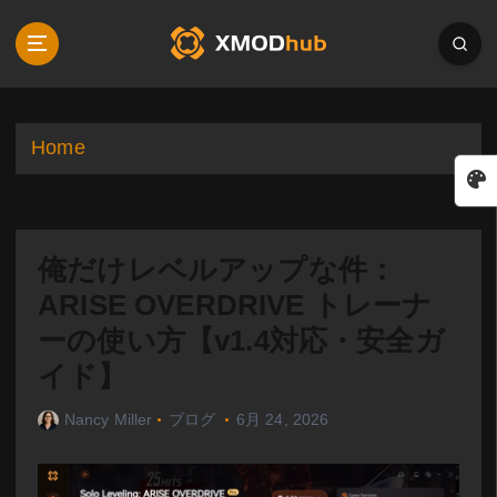
S
k
i
p
t
o
Home
c
o
n
t
俺だけレベルアップな件：
e
n
ARISE OVERDRIVE トレーナ
t
ーの使い方【v1.4対応・安全ガ
イド】
Nancy Miller
ブログ
6月 24, 2026