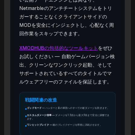
Netmarbleのアンチチートシステムをトリ
ガーすることなくクライアントサイドの
MODを安全にインジェクトし、心配なく周
回作業をスキップできます。
XMODHUBの包括的なツールキット
をぜひ
お試しください — 自動ゲームバージョン検
出、クリーンなワンクリック起動、そして
サポートされているすべてのタイトルでマ
ルウェアフリーのファイルを保証します。
戦闘関連の改造
ゴッドモード
—
ハンターと影の軍団へのすべての被ダメージを防ぎます。
●
カスタムダメージ倍率
—
ダメージを1.5倍から最大5倍まで安全に調整でき
●
ます。
ワンヒットブレイク
—
敵のブレイクゲージを即座に消耗させます。
●