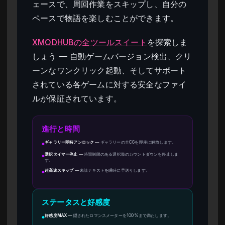
ェースで、周回作業をスキップし、自分の
ペースで物語を楽しむことができます。
XMODHUBの全ツールスイート
を探索しま
しょう — 自動ゲームバージョン検出、クリ
ーンなワンクリック起動、そしてサポート
されている各ゲームに対する安全なファイ
ルが保証されています。
進行と時間
ギャラリー即時アンロック
—
ギャラリーの全CGを即座に解放します。
●
選択タイマー停止
—
時間制限のある選択肢のカウントダウンを停止しま
●
す。
超高速スキップ
—
未読テキストを瞬時に早送りします。
●
ステータスと好感度
好感度MAX
—
隠されたロマンスメーターを100%まで満たします。
●