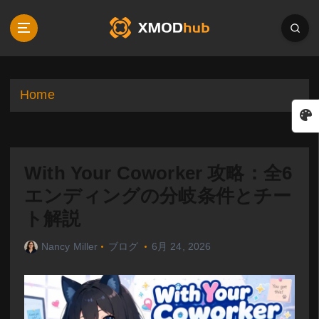
S
k
i
p
t
o
Home
c
o
n
t
With Your Coworker 攻略：全6
e
n
エンディングの分岐条件とチー
t
ト解説
Nancy Miller
ブログ
6月 24, 2026