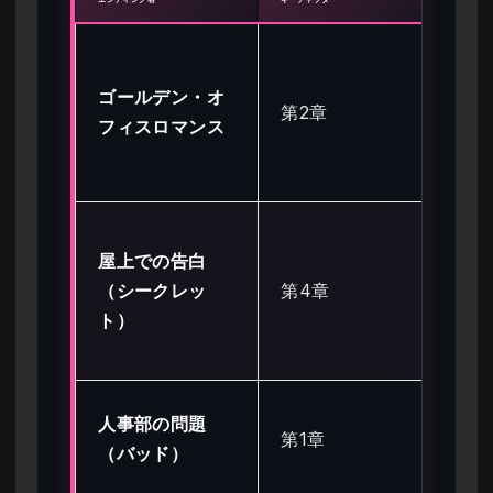
コ
ク
ゴールデン・オ
第2章
だ
フィスロマンス
な
選
清
屋上での告白
ド
（シークレッ
第4章
災
ト）
に
く
2
人事部の問題
第1章
デ
（バッド）
を