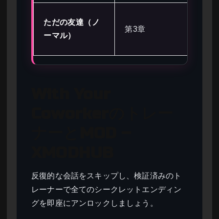
プ
ただの友達（ノ
第3章
詰
ーマル）
ず
With Your
Coworkerのトレー
ナーとMOD –
XMODHUB
反復的な会話をスキップし、検証済みのト
レーナーで全てのシークレットエンディン
グを即座にアンロックしましょう。