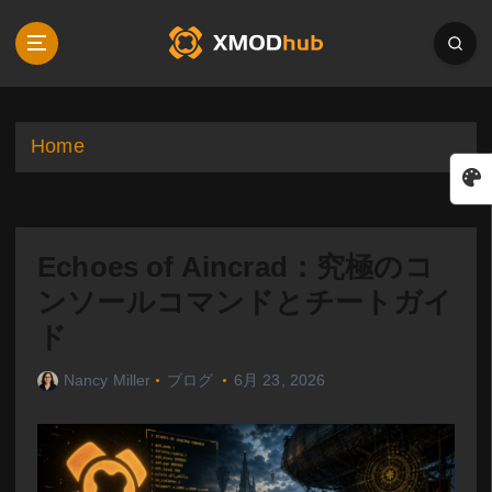
S
k
i
p
t
o
Home
c
o
n
t
Echoes of Aincrad：究極のコ
e
n
ンソールコマンドとチートガイ
t
ド
Nancy Miller
ブログ
6月 23, 2026