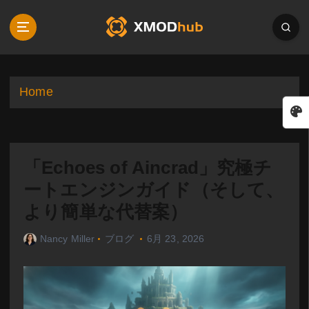
S
k
i
p
t
o
Home
c
o
n
t
「Echoes of Aincrad」究極チ
e
n
ートエンジンガイド（そして、
t
より簡単な代替案）
Nancy Miller
ブログ
6月 23, 2026