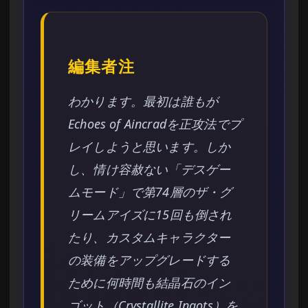
編集者注
わかります。最初は誰もが
Echoes of Aincradを正攻法でプ
レイしようと思います。しか
し、情け容赦ない「デスゲー
ムモード」で第74層のザ・グ
リームアイズに15回も倒され
たり、カスタムキャラクター
の装備をアップグレードする
ために何時間も結晶石のイン
ゴット（Crystallite Ingots）を