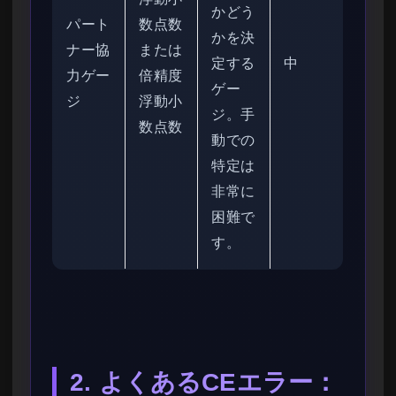
かどう
パート
数点数
かを決
ナー協
または
定する
中
力ゲー
倍精度
ゲー
ジ
浮動小
ジ。手
数点数
動での
特定は
非常に
困難で
す。
2. よくあるCEエラー：