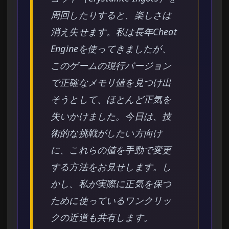
周回したりすると、楽しさは
消え失せます。私は長年Cheat
Engineを使ってきましたが、
このゲームの現行バージョン
で正確なメモリ値を見つけ出
そうとして、ほとんど正気を
失いかけました。今日は、技
術的な挑戦がしたい方向け
に、これらの値を手動で変更
する方法をお見せします。し
かし、私が実際に正気を保つ
ために使っているワンクリッ
クの近道も共有します。