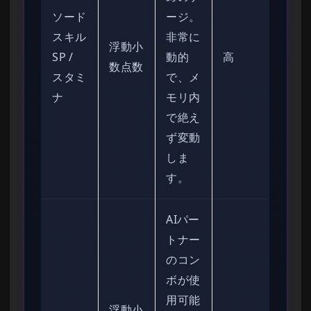
ソード
ージ。
スキル
非常に
浮動小
SP /
動的
高
数点数
スタミ
で、メ
ナ
モリ内
で絶え
ず変動
しま
す。
AIパー
トナー
のコン
ボが使
用可能
浮動小