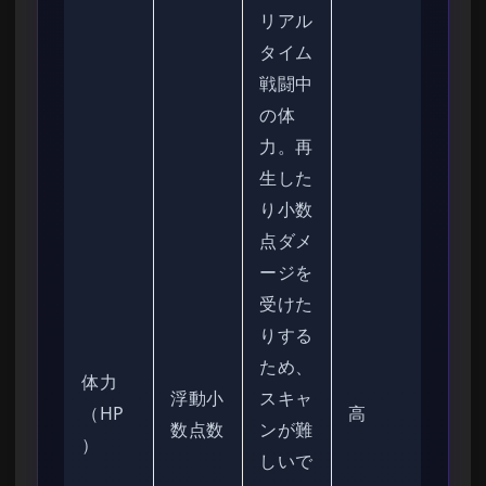
リアル
タイム
戦闘中
の体
力。再
生した
り小数
点ダメ
ージを
受けた
りする
ため、
体力
浮動小
スキャ
（HP
高
数点数
ンが難
）
しいで