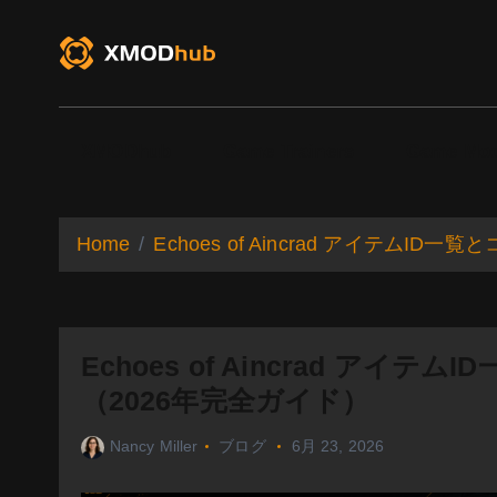
S
k
i
p
t
o
XMODhub
Game Trainers
Game Mo
c
o
n
t
Home
Echoes of Aincrad アイテム
e
n
t
Echoes of Aincrad ア
（2026年完全ガイド）
Nancy Miller
ブログ
6月 23, 2026