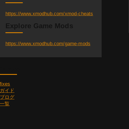
https://www.xmodhub.com/xmod-cheats
Explore Game Mods
https://www.xmodhub.com/game-mods
Category
fixes
ガイド
ブログ
一覧