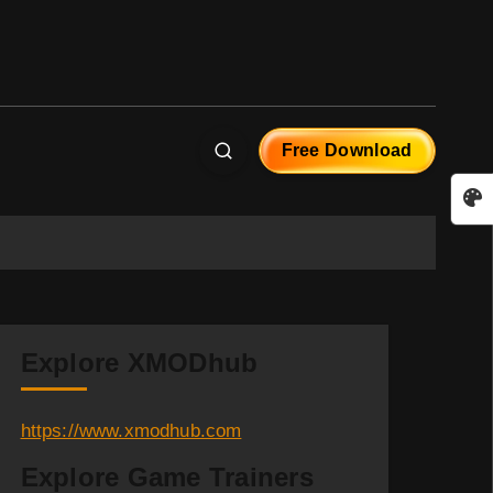
Free Download
Explore XMODhub
https://www.xmodhub.com
Explore Game Trainers