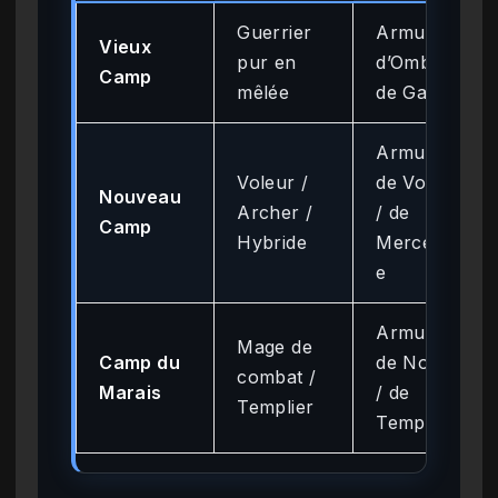
Guerrier
Armure
Vieux
pur en
d’Ombre /
Camp
mêlée
de Garde
Armure
Voleur /
de Voleur
Nouveau
Archer /
/ de
Camp
Hybride
Mercenair
e
Armure
Mage de
Camp du
de Novice
combat /
Marais
/ de
Templier
Templier