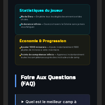
Statistiques du joueur
Mode Dieu
—
Empêche tous les dégâts des ennemis et des
●
chutes.
Endurance infinie
—
Courez à travers la Colonie sans jamais
●
vous fatiguer.
Économie & Progression
Ajouter 1000 minerais
—
Ajoute instantanément 1000
●
pépites de minerai à votre inventaire.
Points de compétence infinis
—
Apprenez instantanément
●
toutes les compétences auprès des instructeurs de camp.
Foire Aux Questions
(FAQ)
Quel est le meilleur camp à