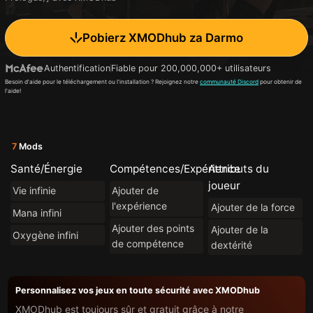
Pobierz XMODhub za Darmo
Authentification
Fiable pour 200,000,000+ utilisateurs
Besoin d'aide pour le téléchargement ou l'installation ? Rejoignez notre
communauté Discord
pour obtenir de
l'aide!
7
Mods
Santé/Énergie
Compétences/Expérience
Attributs du
joueur
Vie infinie
Ajouter de
l'expérience
Ajouter de la force
Mana infini
Ajouter des points
Ajouter de la
Oxygène infini
de compétence
dextérité
Personnalisez vos jeux en toute sécurité avec XMODhub
XMODhub est toujours sûr et gratuit grâce à notre