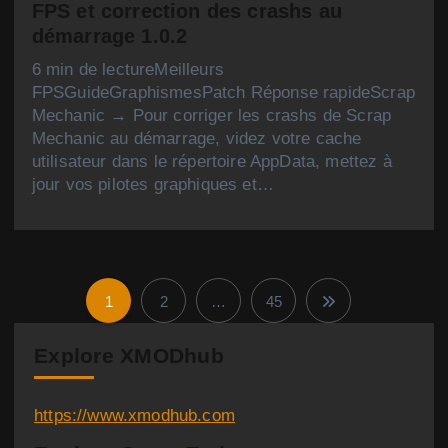
FPS et correction des crashs au
démarrage 1.0.2
6 min de lectureMeilleurs
FPSGuideGraphismesPatch Réponse rapideScrap
Mechanic → Pour corriger les crashs de Scrap
Mechanic au démarrage, videz votre cache
utilisateur dans le répertoire AppData, mettez à
jour vos pilotes graphiques et…
1
2
…
45
P
a
Explore XMODhub
g
https://www.xmodhub.com
i