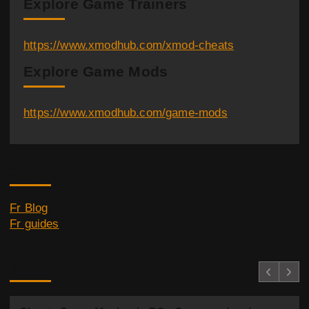
Explore Game Trainers
n
a
https://www.xmodhub.com/xmod-cheats
Explore Game Mods
t
i
https://www.xmodhub.com/game-mods
o
n
Category
d
Fr Blog
e
Fr guides
s
p
You Missed
u