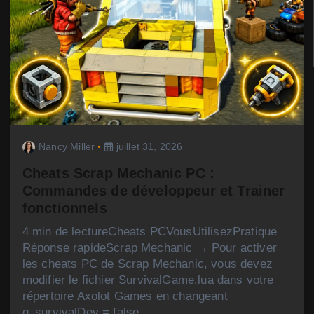
Nancy Miller
juillet 31, 2026
Cheats Scrap Mechanic PC :
Commandes de développeur et Trainer
fonctionnels
4 min de lectureCheats PCVousUtilisezPratique
Réponse rapideScrap Mechanic → Pour activer
les cheats PC de Scrap Mechanic, vous devez
modifier le fichier SurvivalGame.lua dans votre
répertoire Axolot Games en changeant
g_survivalDev = false…