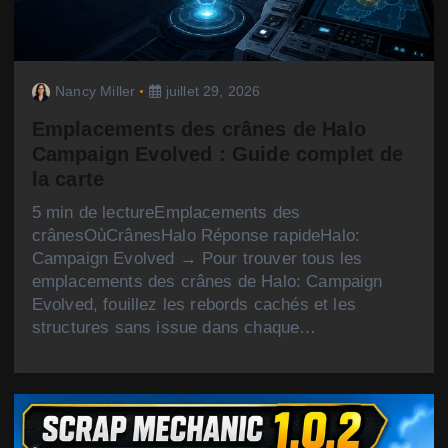
Nancy Miller
juillet 29, 2026
Emplacements des crânes de Halo
Campaign Evolved : Guide complet de
la carte
5 min de lectureEmplacements des
crânesOùCrânesHalo Réponse rapideHalo:
Campaign Evolved → Pour trouver tous les
emplacements des crânes de Halo: Campaign
Evolved, fouillez les rebords cachés et les
structures sans issue dans chaque…