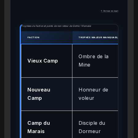
↑ Retour en haut
Trophées de faction et points de non-retour de Gothic 1 Remake
FACTION
TROPHÉE MAJEUR MANQUABLE
POINT
Cha
Ombre de la
Vieux Camp
(É
Mine
la 
Cha
Nouveau
Honneur de
(É
Camp
voleur
la 
Cha
Camp du
Disciple du
(Ci
Marais
Dormeur
orq