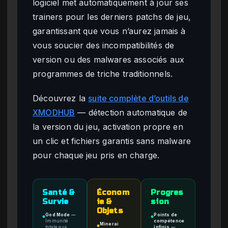
logiciel met automatiquement à jour ses
trainers pour les derniers patchs de jeu,
garantissant que vous n’aurez jamais à
vous soucier des incompatibilités de
version ou des malwares associés aux
programmes de triche traditionnels.
Découvrez la
suite complète d’outils de
XMODHUB
— détection automatique de
la version du jeu, activation propre en
un clic et fichiers garantis sans malware
pour chaque jeu pris en charge.
Santé &
Économ
Progres
Survie
ie &
sion
Objets
God Mode
—
Points de
●
●
Immunité
compétence
Minerai
●
totale aux
infinis
—