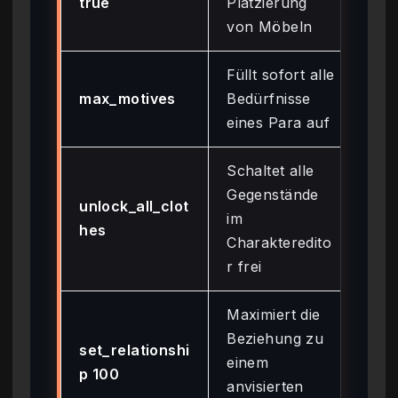
true
Platzierung
von Möbeln
Füllt sofort alle
max_motives
Bedürfnisse
Fun
eines Para auf
Schaltet alle
Gegenstände
unlock_all_clot
Fun
im
hes
nic
Charakteredito
r frei
Maximiert die
Beziehung zu
set_relationshi
Fun
einem
p 100
nic
anvisierten