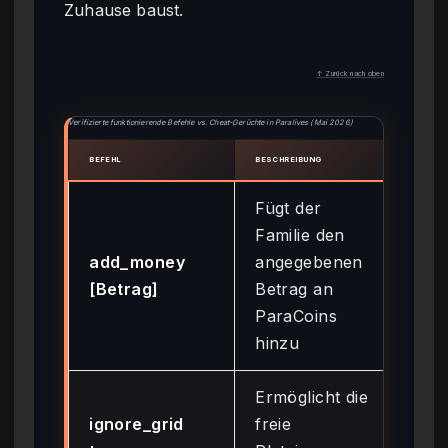
Zuhause baust.
↑ Zurück nach oben
Verifizierte funktionierende Befehle vs. Cheat-Gerüchte in Paralives (Mai 2026)
BEFEHL
BESCHREIBUNG
STATU
Fügt der
Familie den
add_money
angegebenen
Fun
[Betrag]
Betrag an
ParaCoins
hinzu
Ermöglicht die
ignore_grid
freie
Fun