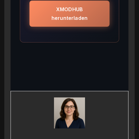
XMODHUB
herunterladen