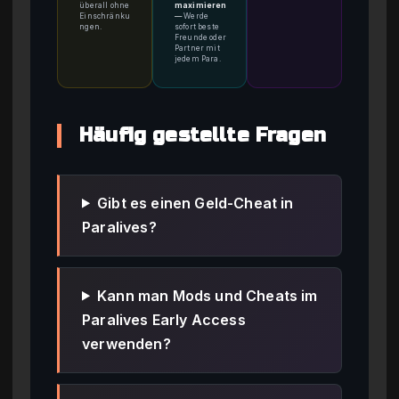
überall ohne
maximieren
Einschränku
—
Werde
ngen.
sofort beste
Freunde oder
Partner mit
jedem Para.
Häufig gestellte Fragen
Gibt es einen Geld-Cheat in
Paralives?
Kann man Mods und Cheats im
Paralives Early Access
verwenden?