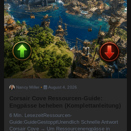
Nancy Miller
August 4, 2026
Corsair Cove Ressourcen-Guide:
Engpässe beheben (Komplettanleitung)
6 Min. LesezeitRessourcen-
Guide:GuideGestopptUnendlich Schnelle Antwort
Corsair Cove → Um Ressourcenengpässe in