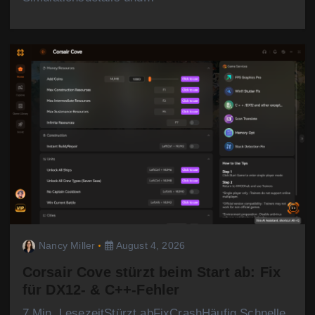
Nancy Miller
August 4, 2026
Corsair Cove stürzt beim Start ab: Fix
für DX12- & C++-Fehler
7 Min. LesezeitStürzt abFixCrashHäufig Schnelle