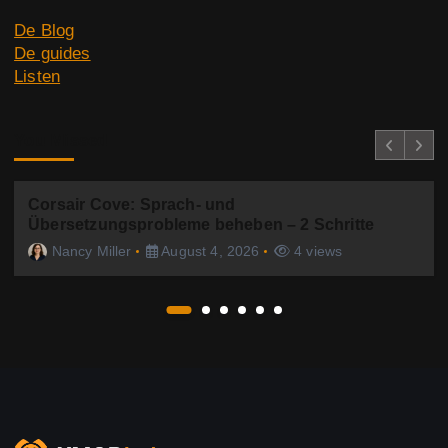
De Blog
t
De guides
i
Listen
o
You Missed
n
Corsair Cove: Sprach- und
Übersetzungsprobleme beheben – 2 Schritte
Nancy Miller
August 4, 2026
4 views