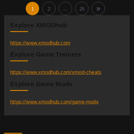
1
2
…
25
P
o
Explore XMODhub
s
https://www.xmodhub.com
t
Explore Game Trainers
s
p
https://www.xmodhub.com/xmod-cheats
Explore Game Mods
a
g
https://www.xmodhub.com/game-mods
i
n
Category
a