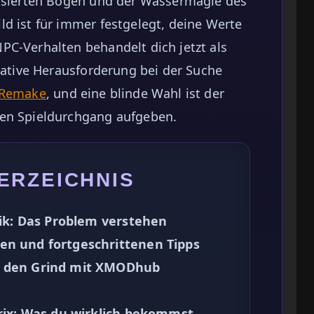
lisierten Bögen und der Wassermagie des
d ist für immer festgelegt, deine Werte
PC-Verhalten behandelt dich jetzt als
imative Herausforderung bei der Suche
 Remake
, und eine blinde Wahl ist der
ten Spieldurchgang aufgeben.
ERZEICHNIS
nik: Das Problem verstehen
en und fortgeschrittenen Tipps
n den Grind mit XMODhub
trix: Was du wirklich bekommst