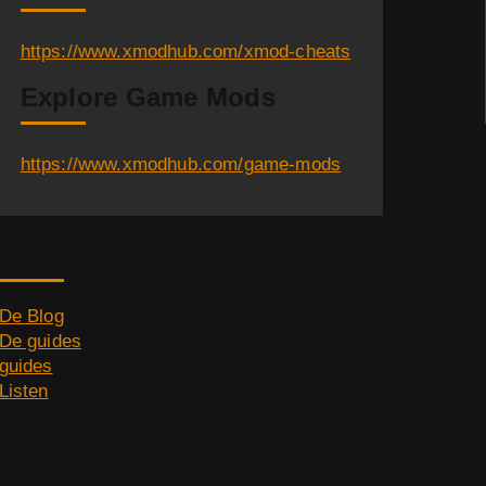
https://www.xmodhub.com/xmod-cheats
Explore Game Mods
https://www.xmodhub.com/game-mods
Category
De Blog
De guides
guides
Listen