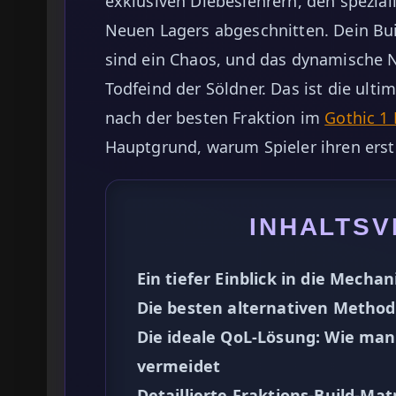
exklusiven Diebeslehrern, den spezia
Neuen Lagers abgeschnitten. Dein Buil
sind ein Chaos, und das dynamische N
Todfeind der Söldner. Das ist die ult
nach der besten Fraktion im
Gothic 1
Hauptgrund, warum Spieler ihren ers
INHALTSV
Ein tiefer Einblick in die Mecha
Die besten alternativen Method
Die ideale QoL-Lösung: Wie ma
vermeidet
Detaillierte Fraktions-Build-Ma