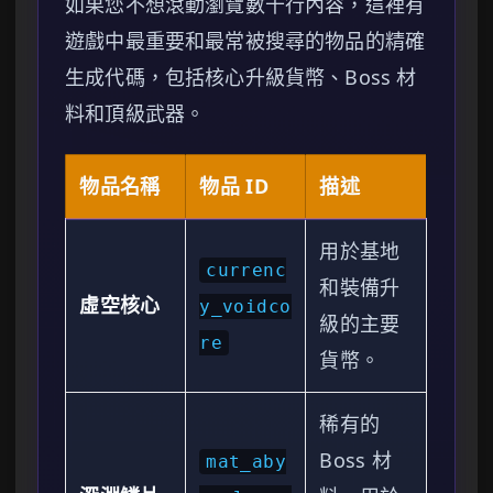
如果您不想滾動瀏覽數千行內容，這裡有
遊戲中最重要和最常被搜尋的物品的精確
生成代碼，包括核心升級貨幣、Boss 材
料和頂級武器。
物品名稱
物品 ID
描述
用於基地
currenc
和裝備升
虛空核心
y_voidco
級的主要
re
貨幣。
稀有的
Boss 材
mat_aby