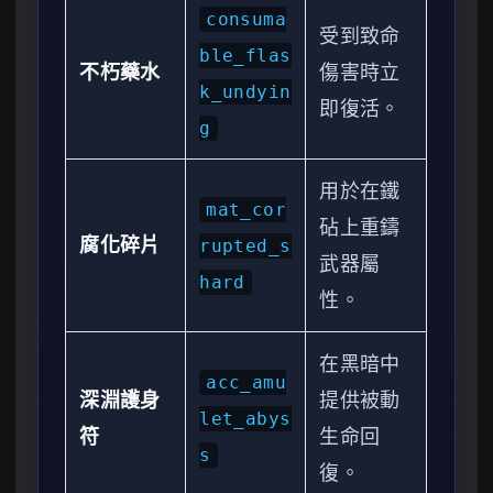
consuma
受到致命
ble_flas
不朽藥水
傷害時立
k_undyin
即復活。
g
用於在鐵
mat_cor
砧上重鑄
腐化碎片
rupted_s
武器屬
hard
性。
在黑暗中
acc_amu
深淵護身
提供被動
let_abys
符
生命回
s
復。