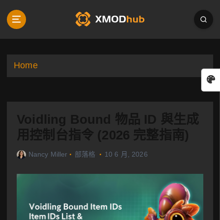
S
k
i
p
t
o
Home
c
o
n
t
Voidling Bound 物品 ID 與生成
e
n
用控制台指令 (2026 完整指南)
t
Nancy Miller
部落格
10 6 月, 2026