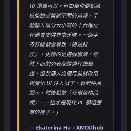
10 還算可以。但如果你要點滿
技能樹或嘗試不同的流派，手
動輸入區分大小寫的十六進位
代碼會變得非常乏味。一個字
母打錯就會導致『語法錯
誤』，更糟的是遊戲崩潰。雖
然下面的列表都經過仔細驗
證，但我個人幾個月前就改用
視覺化 UI 注入器了。看到物品
圖示，然後點擊『新增至物品
欄』——這才是現代 PC 模組應
有的樣子。」
— Ekaterina Hu，XMODhub