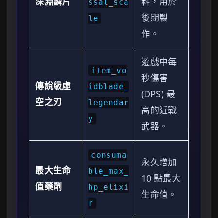
深淵鱗片
料，用於
ssal_sca
後期製
le
作。
遊戲中每
item_vo
秒傷害
傳說級虛
idblade_
(DPS) 最
空之刃
legendar
高的近戰
y
武器。
consuma
永久增加
最大生命
ble_max_
10 點最大
值藥劑
hp_elixi
生命值。
r