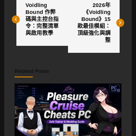
Voidling
2026年
章
Bound 作弊
《Voidling
碼與主控台指
Bound》15
導
令：完整清單
款最佳模組：
覽
與啟用教學
頂級強化與調
整
Related Posts