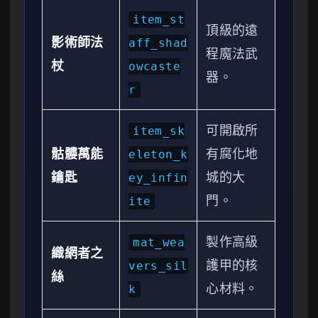
item_st
頂級的遠
影術師法
aff_shad
程魔法武
杖
owcaste
器。
r
可開啟所
item_sk
骷髏萬能
有腐化地
eleton_k
鑰匙
城的大
ey_infin
門。
ite
製作高級
mat_wea
織網者之
護甲的核
vers_sil
絲
心材料。
k