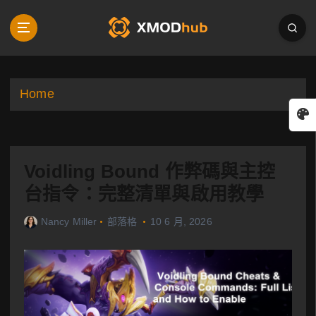
S
k
i
p
t
o
Home
c
o
n
t
Voidling Bound 作弊碼與主控
e
n
台指令：完整清單與啟用教學
t
Nancy Miller
部落格
10 6 月, 2026