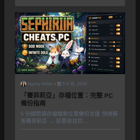
Nancy Miller
5 8 月, 2026
「賽菲莉亞」存檔位置：完整 PC
備份指南
5 分鐘閱讀存檔檔案位置備份支援 快速解
答賽菲莉亞 → 若要尋找您…