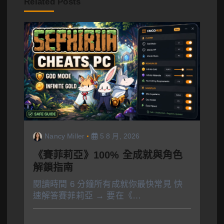
Related Posts
Nancy Miller
5 8 月, 2026
《賽菲莉亞》100% 全成就與角色
解鎖指南
閱讀時間 6 分鐘所有成就你最快常見 快
速解答賽菲莉亞 → 要在《…