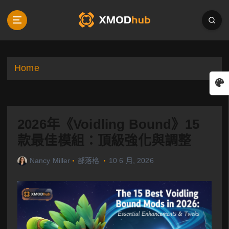
S
k
i
p
t
o
Home
c
o
n
t
2026年《Voidling Bound》15
e
n
款最佳模組：頂級強化與調整
t
Nancy Miller
部落格
10 6 月, 2026