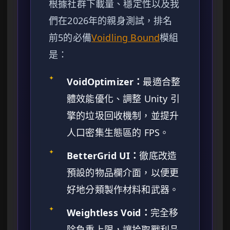
根據社群下載量、穩定性以及我
們在2026年的親身測試，排名
前5的必備
Voidling Bound
模組
是：
✦
VoidOptimizer：
最適合整
體效能優化、調整 Unity 引
擎的垃圾回收機制，並提升
人口密集生態區的 FPS。
✦
BetterGrid UI：
徹底改造
預設的物品欄介面，以便更
好地分類製作材料和武器。
✦
Weightless Void：
完全移
除負重上限，讓拾取戰利品