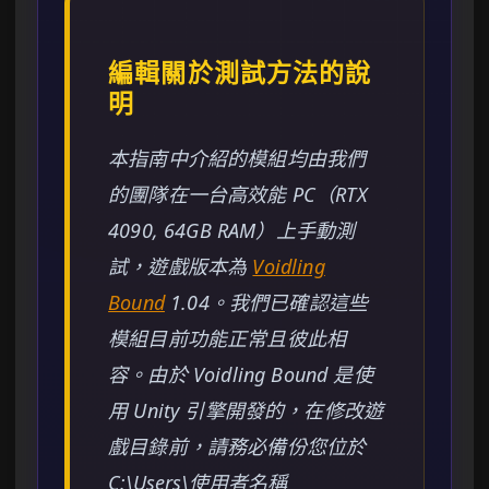
編輯關於測試方法的說
明
本指南中介紹的模組均由我們
的團隊在一台高效能 PC（RTX
4090, 64GB RAM）上手動測
試，遊戲版本為
Voidling
Bound
1.04。我們已確認這些
模組目前功能正常且彼此相
容。由於 Voidling Bound 是使
用 Unity 引擎開發的，在修改遊
戲目錄前，請務必備份您位於
C:\Users\使用者名稱