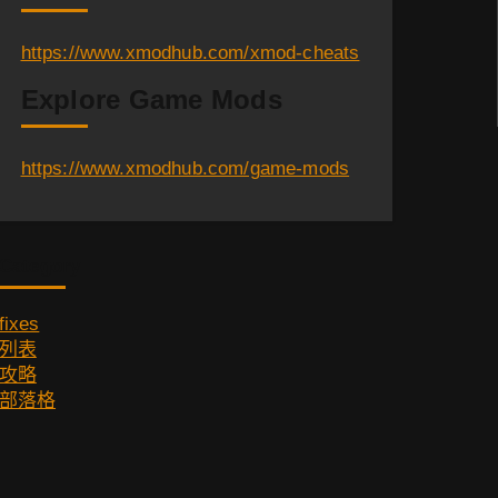
https://www.xmodhub.com/xmod-cheats
Explore Game Mods
https://www.xmodhub.com/game-mods
Category
fixes
列表
攻略
部落格