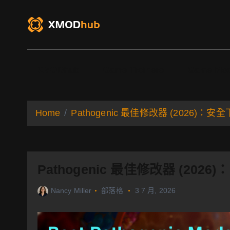
S
k
i
p
t
o
XMODhub
Game Trainers
Game Mo
c
o
n
t
Home
Pathogenic 最佳修改器 (2026)
e
n
t
Pathogenic 最佳修改器 (20
Nancy Miller
部落格
3 7 月, 2026