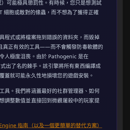
機數生成）可能極具懲罰性。有時候，您只是想測試
T 細胞或敵對的絛蟲，而不想為了獲得正確
具程式或將檔案拖到錯誤的資料夾，而毀掉
全且真正有效的工具——而不會觸發防毒軟體的
度沮喪。由於 Pathogenic 是在
裝方式出了名的棘手。該引擎將所有東西編譯成
覆蓋就可能永久性地損壞您的遊戲安裝。
工具。我們將涵蓋最好的社群管理器、如何
想調整數值並直接回到微觀屠殺中的玩家提
heat Engine 指南（以及一個更簡單的替代方案）