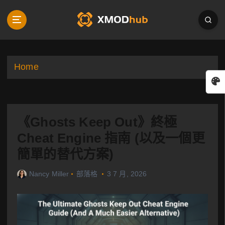
S
k
i
p
t
o
Home
c
o
n
t
《Ghosts Keep Out》終極
e
n
Cheat Engine 指南 (以及一個更
t
簡單的替代方案)
Nancy Miller
部落格
3 7 月, 2026