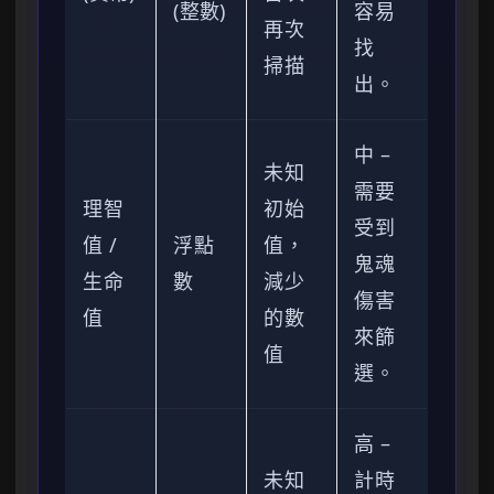
(整數)
容易
再次
找
掃描
出。
中 –
未知
需要
理智
初始
受到
值 /
浮點
值，
鬼魂
生命
數
減少
傷害
值
的數
來篩
值
選。
高 –
未知
計時