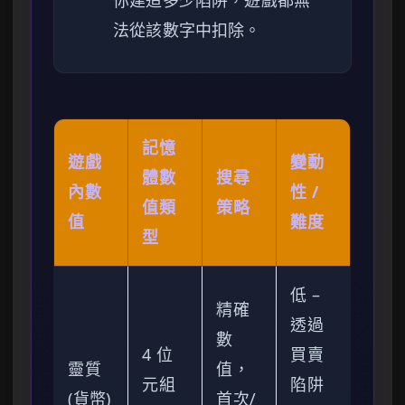
你建造多少陷阱，遊戲都無
法從該數字中扣除。
記憶
遊戲
變動
體數
搜尋
內數
性 /
值類
策略
值
難度
型
低 –
精確
透過
數
4 位
買賣
靈質
值，
元組
陷阱
(貨幣)
首次/