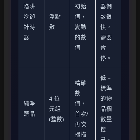
陷阱
初始
器倒
冷卻
浮點
值，
數很
計時
數
變動
快，
器
的數
需要
值
暫
停。
低 –
精確
標準
數
4 位
的物
純淨
值，
元組
品欄
鹽晶
首次/
(整數)
數量
再次
搜
掃描
尋。