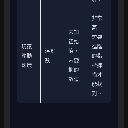
非常
高 –
未知
需要
初始
玩家
進階
浮點
值，
移動
的指
數
未變
速度
標掃
動的
描才
數值
能找
到。