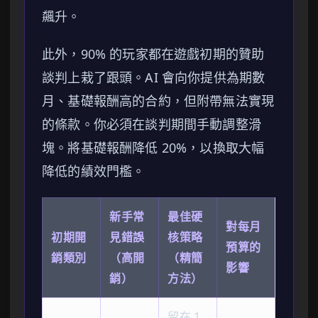
飆升。
此外，90% 的玩家都在遊戲初期的贊助
談判上栽了跟頭。AI 會向你提供為期數
月、基礎報酬高的合約，但附帶無法實現
的條款。你必須在談判期間手動調整滑
塊。將基礎報酬降低 20%，以換取大幅
降低的績效門檻。
新手常
最佳硬
對每月
初期開
見錯誤
核策略
預算的
銷類別
（高開
（精簡
影響
銷）
方法）
留在 1