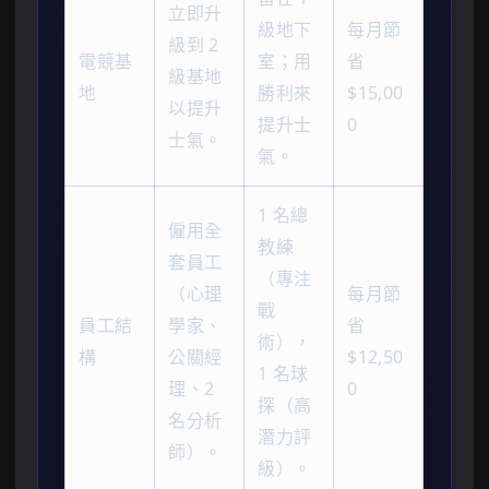
立即升
級地下
每月節
級到 2
電競基
室；用
省
級基地
地
勝利來
$15,00
以提升
提升士
0
士氣。
氣。
1 名總
僱用全
教練
套員工
（專注
（心理
每月節
戰
員工結
學家、
省
術），
構
公關經
$12,50
1 名球
理、2
0
探（高
名分析
潛力評
師）。
級）。