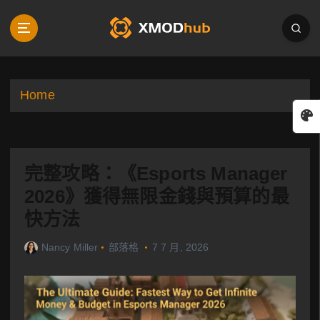
S
k
i
p
t
o
Home
c
o
n
t
完整攻略：《Esports Manager
e
n
2026》獲得無限金錢與預算的最
t
快方法
Nancy Miller
部落格
7 7 月, 2026