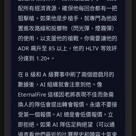
配所有經濟資源，確保他每回合都有一把
狙擊槍。如果他是步槍手，就專門為他設
置進攻路線和投擲物（閃光彈、煙霧彈）
的使用，以支援他的槍戰。你需要讓他的
ADR 飆升至 85 以上，他的 HLTV 等效評
分達到 1.20+。
在 B 級和 A 級賽事中刷了兩個遊戲月的
數據後，AI 組織就會注意到他。像
EternalFire 這樣因老將表現不佳而急需
換人的隊伍會提出轉會報價。永遠不要接
受第一個報價。AI 總是會低價報價。立
即拒絕。如果 AI 隊伍足夠絕望（可以通
過查看他們最近的比賽歷史和陣容士氣來