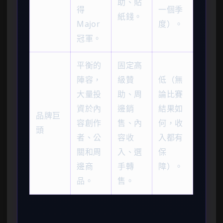
助、貼
得
一個季
紙錢。
Major
度）。
冠軍。
平衡的
固定高
陣容，
級贊
低（無
大量投
助、周
論比賽
資於內
邊銷
結果如
品牌巨
容創作
售、內
何，收
頭
者、公
容收
入都有
關和周
入、選
保
邊商
手轉
障）。
品。
售。