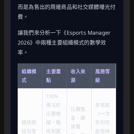
而是為售出的周邊商品和社交媒體曝光付
費。
讓我們來分析一下《Esports Manager
2026》中兩種主要組織模式的數學效
率。
組織模
主要重
收入來
風險等
式
點
源
級
100%
專注於
非常高
比賽獎
比賽模
（一次
金、績
硬核競
擬、戰
失利可
效贊
技玩家
術和贏
能毀掉