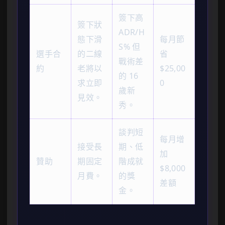
簽下高
簽下狀
ADR/H
態下滑
每月節
S% 但
選手合
的二線
省
戰術差
約
老將以
$25,00
的 16
求立即
0
歲新
見效。
秀。
談判短
每月增
接受長
期、低
加
贊助
期固定
階成就
$8,000
月費。
的獎
差額
金。