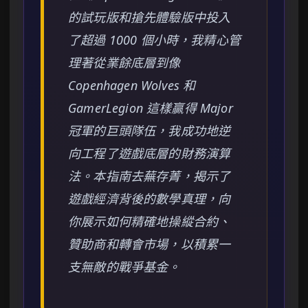
的試玩版和搶先體驗版中投入
了超過 1000 個小時，我精心管
理著從業餘底層到像
Copenhagen Wolves 和
GamerLegion 這樣贏得 Major
冠軍的巨頭隊伍，我成功地逆
向工程了遊戲底層的財務演算
法。本指南去蕪存菁，揭示了
遊戲經濟背後的數學真理，向
你展示如何精確地操縱合約、
贊助商和轉會市場，以積累一
支無敵的戰爭基金。