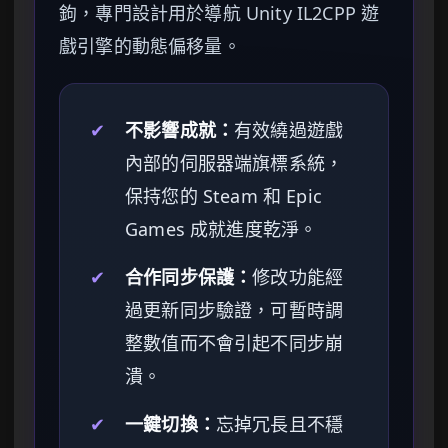
鉤，專門設計用於導航 Unity IL2CPP 遊
戲引擎的動態偏移量。
✔
不影響成就：
有效繞過遊戲
內部的伺服器端旗標系統，
保持您的 Steam 和 Epic
Games 成就進度乾淨。
✔
合作同步保護：
修改功能經
過更新同步驗證，可暫時調
整數值而不會引起不同步崩
潰。
✔
一鍵切換：
忘掉冗長且不穩