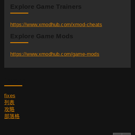
Explore Game Trainers
https://www.xmodhub.com/xmod-cheats
Explore Game Mods
https://www.xmodhub.com/game-mods
Category
fixes
列表
攻略
部落格