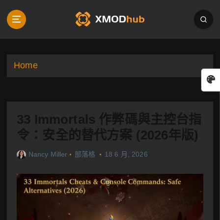
S
k
i
p
t
o
Home
c
o
n
t
33 Immortals 作弊碼與主控台指
e
n
令：安全的替代方案 (2026年版)
t
Nancy Miller
部落格
18 6 月, 2026