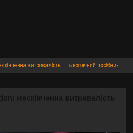
ds
Support
 Нескінченна витривалість — Безпечний посібник
tion: Нескінченна витривалість