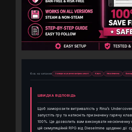
6 хв. на читання
Заморожування витривалості
Ключ
Нескінченно
Вико
ШВИДКА ВІДПОВІДЬ
Щоб заморозити витривалість у Rina’s Undercove
запустіть гру та натисніть призначену гарячу кла
100%. Це дозволить вам виконувати нескінченну к
цій симуляційній RPG від Dieselmine щоденні ді