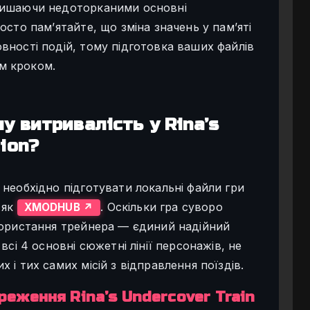
лишаючи недоторканими основні
осто пам’ятайте, що зміна значень у пам’яті
вності подій, тому підготовка ваших файлів
м кроком.
у витривалість у Rina’s
tion?
необхідно підготувати локальні файли гри
 як
. Оскільки гра суворо
XMODHUB ↗
користання трейнера — єдиний надійний
всі 4 основні сюжетні лінії персонажів, не
і тих самих місій з відправлення поїздів.
еження Rina’s Undercover Train