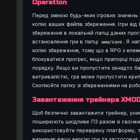
Operation
Перед зміною будь-яких ігрових значень 
копію ваших файлів збереження. Ігри від
збереження в локальній папці даних прог
встановлення гри в папці
. Я н
www/save
копію збереження, тому що в RPG з еле
блокуватися прогрес, якщо прапорці под
порядку. Якщо ви пропустите занадто ба
витривалістю, гра може пропустити кри
Скопіюйте папку зі збереженнями на роб
Завантаження трейнера XMO
Щоб безпечно завантажити трейнер, уник
поширюють шкідливе ПЗ разом зі своїми
використовуйте перевірену платформу, 
визначає вашу версію гри та застосовує 