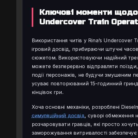
Ключові моменти щодо 
Undercover Train Operat
Використання читів у Rina’s Undercover 
ігровий досвід, прибираючи штучні часо
сюжетом. Використовуючи надійний трей
можете безперервно відправляти поїзди,
події персонажів, не будучи змушеним пе
усуває повторюваний 15-годинний гринд,
кінцівок гри.
Хоча основні механіки, розроблені Dies
симуляційний досвід
, суворі обмеження 
розчаровувати гравців, які просто хочу
заморожування витривалості забезпечує