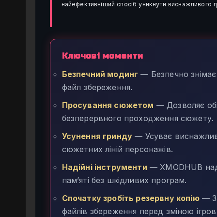
найефективніший спосіб уникнути виснажливого г
Ключові моменти
Безпечний модинг
— Безпечно знімає 
файл збереження.
Просування сюжетом
— Дозволяє обій
безперервного проходження сюжету.
Усунення гринду
— Усуває виснажлив
сюжетних ліній персонажів.
Надійні інструменти
— XMODHUB надає
пам’яті без шкідливих програм.
Спочатку зробіть резервну копію
— З
файлів збереження перед зміною ігров