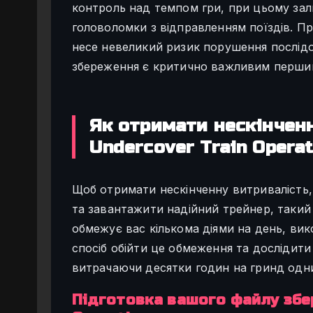
контроль над темпом гри, при цьому за
головоломки з відправленням поїздів. Пр
несе невеликий ризик порушення послідо
збереження є критично важливим перши
Як отримати нескінченн
Undercover Train Opera
Щоб отримати нескінченну витривалість, 
та завантажити надійний трейнер, такий
обмежує вас кількома діями на день, ви
спосіб обійти це обмеження та дослідити 
витрачаючи десятки годин на гринд одних 
Підготовка вашого файлу збер