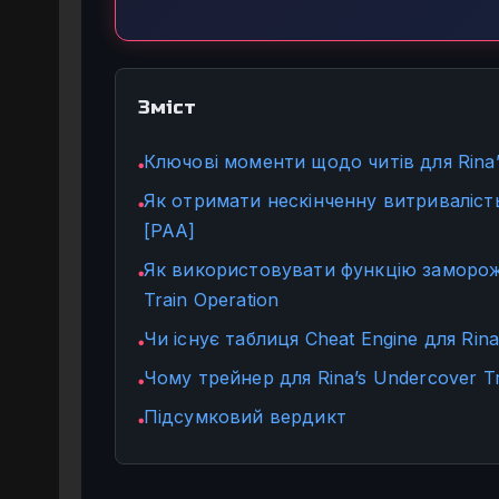
Зміст
Ключові моменти щодо читів для Rina’
●
Як отримати нескінченну витривалість 
●
[PAA]
Як використовувати функцію заморожу
●
Train Operation
Чи існує таблиця Cheat Engine для Rina
●
Чому трейнер для Rina’s Undercover T
●
Підсумковий вердикт
●