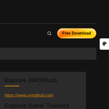
Free Download
Explore XMODhub
https://www.xmodhub.com
Explore Game Trainers