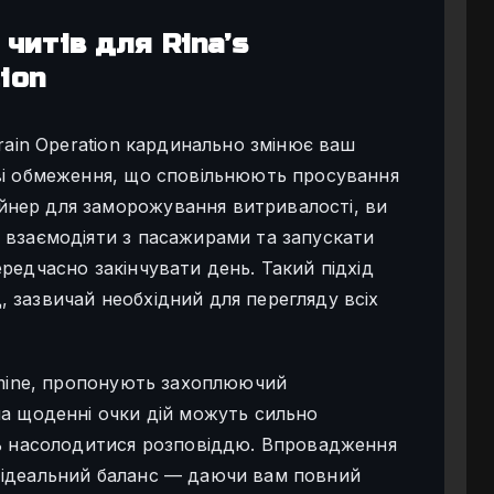
читів для Rina’s
ion
Train Operation кардинально змінює ваш
ві обмеження, що сповільнюють просування
нер для заморожування витривалості, ви
 взаємодіяти з пасажирами та запускати
редчасно закінчувати день. Такий підхід
 зазвичай необхідний для перегляду всіх
elmine, пропонують захоплюючий
на щоденні очки дій можуть сильно
ть насолодитися розповіддю. Впровадження
 ідеальний баланс — даючи вам повний