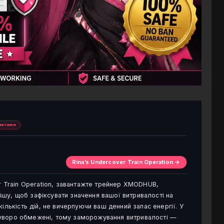
ристання
Rina’s Undercover Train Operation →
r Train Operation, завантажте трейнер XMODHUB,
вішу, щоб зафіксувати значення вашої витривалості на
ількість дій, не вичерпуючи ваш денний запас енергії. У
ї суворо обмежені, тому заморожування витривалості —