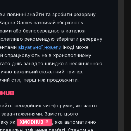
ви повинні знайти та зробити резервну
 Kagura Games зазвичай зберігають
рами або безпосередньо в каталозі
аполегливо рекомендую зберігати резервну
ментами
візуальної новели
іноді може
ій спрацьовують не в хронологічному
гато днів занадто швидко з нескінченною
тично важливий сюжетний тригер.
очий стіл, перш ніж продовжити.
DHUB
айте ненадійних чит-форумів, які часто
 завантаженнями. Замість цього
таку як
, яка автоматично
XMODHUB ↗
правильні зміщення пам’яті. Станом на