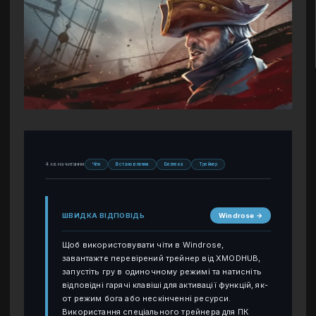
4 хв на читання
Чіти
Встановлення
Безпека
Трейнер
ШВИДКА ВІДПОВІДЬ
Windrose →
Щоб використовувати чіти в Windrose,
завантажте перевірений трейнер від XMODHUB,
запустіть гру в одиночному режимі та натисніть
відповідні гарячі клавіші для активації функцій, як-
от режим бога або нескінченні ресурси.
Використання спеціального трейнера для ПК