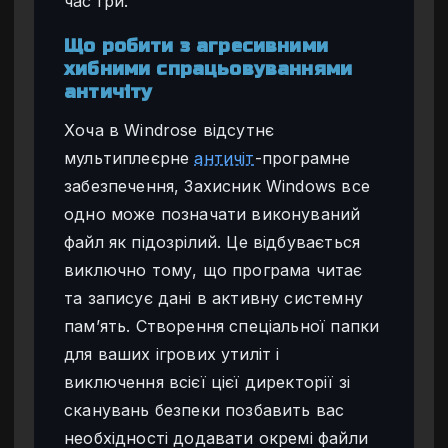
час гри.
Що робити з агресивними
хибними спрацьовуваннями
античіту
Хоча в Windrose відсутнє
мультиплеєрне
античіт
-програмне
забезпечення, Захисник Windows все
одно може позначати виконуваний
файл як підозрілий. Це відбувається
виключно тому, що програма читає
та записує дані в активну системну
пам’ять. Створення спеціальної папки
для ваших ігрових утиліт і
виключення всієї цієї директорії зі
сканувань безпеки позбавить вас
необхідності додавати окремі файли