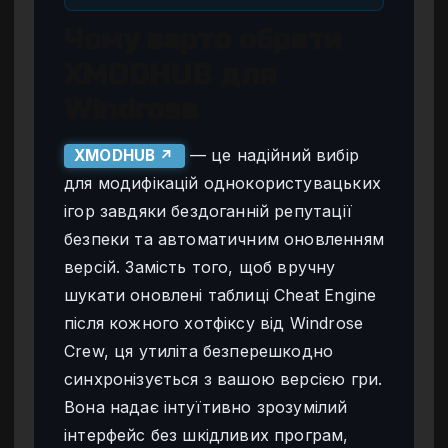
Чому варто обрати
XMODHUB для
Windrose
— це надійний вибір
XMODHUB ↗
для модифікацій однокористувацьких
ігор завдяки бездоганній репутації
безпеки та автоматичним оновленням
версій. Замість того, щоб вручну
шукати оновлені таблиці Cheat Engine
після кожного хотфіксу від Windrose
Crew, ця утиліта безперешкодно
синхронізується з вашою версією гри.
Вона надає інтуїтивно зрозумілий
інтерфейс без шкідливих програм,