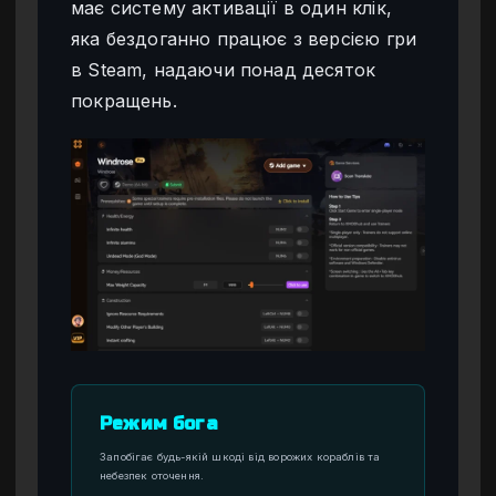
має систему активації в один клік,
яка бездоганно працює з версією гри
в Steam, надаючи понад десяток
покращень.
Режим бога
Запобігає будь-якій шкоді від ворожих кораблів та
небезпек оточення.