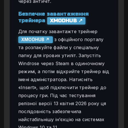
через античіт.
Безпечне завантаження
трейнера
XMODHUB ↗
Для початку завантажте трейнер
з офіційного порталу
XMODHUB ↗
та розпакуйте файли у спеціальну
папку для ігрових утиліт. Запустіть
Windrose через Steam в одиночному
режимі, а потім відкрийте трейнер від
імені адміністратора. Натисніть
«Insert», щоб підключити трейнер до
процесу гри. Під час тестування
релізної версії 13 квітня 2026 року ця
послідовність забезпечила
найстабільнішу ін’єкцію на системах
Windows 10 та 11.