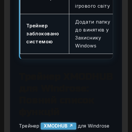
ігрового світу
Додати папку
Трейнер
до винятків у
По
заблоковано
Захиснику
рі
системою
Windows
Трейнер XMODHUB
для Windrose:
Повний список
функцій
Трейнер
для Windrose
XMODHUB ↗