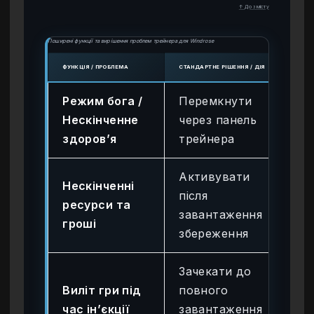
↑ До змісту
Поширені функції та вирішення проблем трейнера для Windrose
ФУНКЦІЯ / ПРОБЛЕМА
СТАНДАРТНЕ РІШЕННЯ / ДІЯ
СТАТ
Режим бога /
Перемкнути
Пе
Нескінченне
через панель
бе
здоров’я
трейнера
Активувати
Нескінченні
після
Пе
ресурси та
завантаження
бе
гроші
збереження
Зачекати до
Виліт гри під
повного
По
час ін’єкції
завантаження
рі