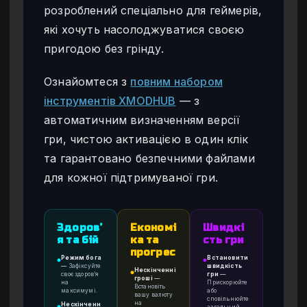
розроблений спеціально для геймерів,
які хочуть насолоджуватися своєю
пригодою без грінду.
Ознайомтеся з
повним набором
інструментів XMODHUB
— з
автоматичним визначенням версії
гри, чистою активацією в один клік
та гарантовано безпечними файлами
для кожної підтримуваної гри.
Здоров’
Економі
Швидкі
я та бій
ка та
сть гри
прогрес
Режим бога
Встановити
●
●
—
Зафіксуйте
швидкість
Нескінченні
●
своє здоров’я
гри
—
гроші
—
на
Прискорюйте
Встановіть
максимумі.
або
вашу валюту
сповільнюйте
на
Нескінченн
загальний
●