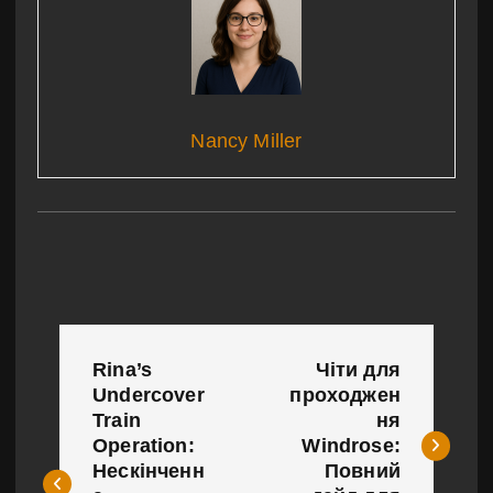
Nancy Miller
Н
Rina’s
Чіти для
а
Undercover
проходжен
Train
ня
в
Operation:
Windrose:
і
Нескінченн
Повний