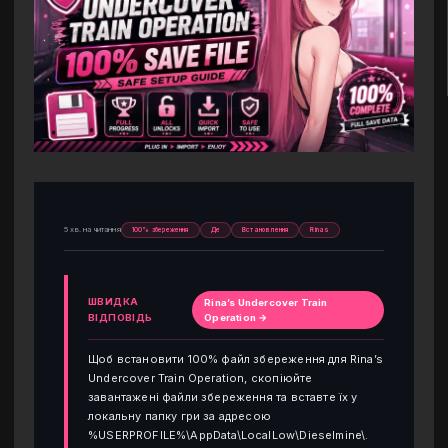
5 хв. на читання
100% збереження
Де
Встановлення
Rinas
ШВИДКА
Rina’s Undercover Train
ВІДПОВІДЬ
Operation →
Щоб встановити 100% файл збереження для Rina’s
Undercover Train Operation, скопіюйте
завантажені файли збереження та вставте їх у
локальну папку гри за адресою
%USERPROFILE%\AppData\LocalLow\Dieselmine\.