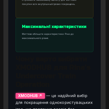
покупки всіх внутрішньоігрових покращень.
Максимальні характеристики
Миттєво збільште характеристики Ріни до
максимального рівня.
Чому варто вибрати
XMODHUB для Rina’s
Undercover Train
Operation
— це надійний вибір
XMODHUB ↗
для покращення однокористувацьких