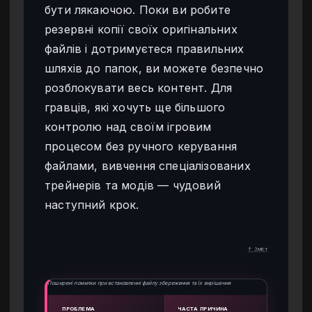
бути лякаючою. Поки ви робите
резервні копії своїх оригінальних
файлів і дотримуєтеся правильних
шляхів до папок, ви можете безпечно
розблокувати весь контент. Для
гравців, які хочуть ще більшого
контролю над своїм ігровим
процесом без ручного керування
файлами, вивчення спеціалізованих
трейнерів та модів — чудовий
наступний крок.
↑ Зміст
Поширені помилки при встановленні файлу збереження та їх вирішення
ПРОБЛЕМА
ЧАСТА ПРИЧИНА
РІШЕ