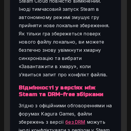
Steam Cloud повністю вимкнений.
Іноді тимчасовий запуск Steam в
автономному режимі змушує гру
прийняти нове локальне збереження.
Як тільки гра збережеться поверх
нового файлу локально, ви можете
безпечно знову увімкнути хмарну
синхронізацію та вибрати
«Завантажити в хмару», коли
з’явиться запит про конфлікт файлів.
Відмінності у версіях між
Steam та DRM-free збірками
Згідно з офіційними обговореннями на
форумах Kagura Games, файли
збережень з версії
без DRM
можуть
іноді конфліктувати з релізом у Steam