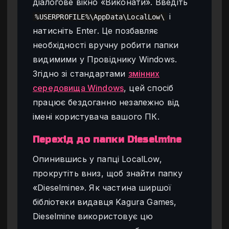
діалогове вікно «Виконати». Введіть
і
%USERPROFILE%\AppData\LocalLow\
натисніть Enter. Це позбавляє
необхідності вручну робити папки
видимими у Провіднику Windows.
Згідно зі стандартами
змінних
середовища Windows
, цей спосіб
працює бездоганно незалежно від
імені користувача вашого ПК.
Перехід до папки Dieselmine
Опинившись у папці LocalLow,
прокрутіть вниз, щоб знайти папку
«Dieselmine». Як частина ширшої
бібліотеки видавця Kagura Games,
Dieselmine використовує цю