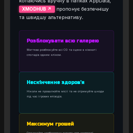
копаючись вручну в папках AppData,
пропонує безпечнішу
XMODHUB ↗
та швидшу альтернативу.
Розблокувати всю галерею
Миттєво розблокуйте всі CG та сцени в кімнаті
спогадів одним кліком.
Нескінченне здоров’я
Ніколи не провалюйте місії та не отримуйте шкоди
під час ігрових епізодів.
Максимум грошей
Отримайте необмежену валюту для миттєвої