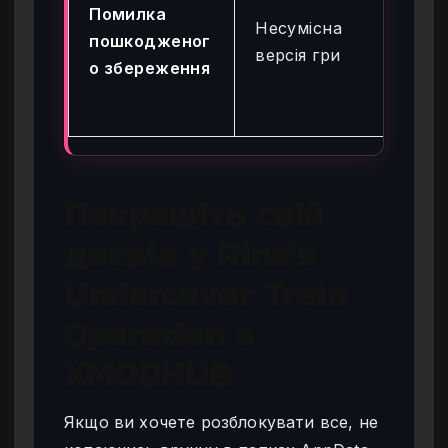
до
Помилка
Несумісна
па
пошкодженог
версія гри
пе
о збереження
ціл
фа
Покращіть свій
досвід у Rina’s
Undercover Train
Operation з
XMODHUB
Якщо ви хочете розблокувати все, не