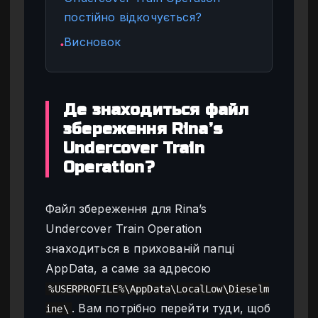
постійно відкочується?
Висновок
●
Де знаходиться файл
збереження Rina’s
Undercover Train
Operation?
Файл збереження для Rina’s
Undercover Train Operation
знаходиться в прихованій папці
AppData, а саме за адресою
%USERPROFILE%\AppData\LocalLow\Dieselm
. Вам потрібно перейти туди, щоб
ine\