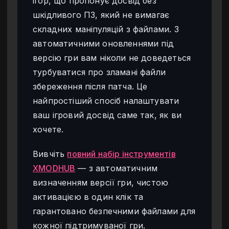
ігор, що пропонує досвід без
шкідливого ПЗ, який не вимагає
складних маніпуляцій з файлами. З
автоматичними оновленнями під
версію гри вам ніколи не доведеться
турбуватися про зламані файли
збереження після патча. Це
найпростіший спосіб налаштувати
ваш ігровий досвід саме так, як ви
хочете.
Вивчіть
повний набір інструментів
XMODHUB
— з автоматичним
визначенням версії гри, чистою
активацією в один клік та
гарантовано безпечними файлами для
кожної підтримуваної гри.