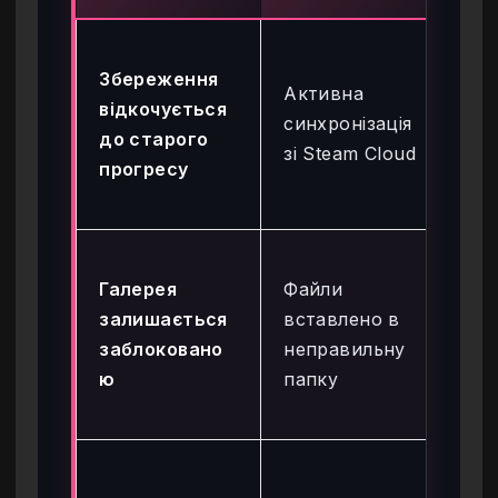
Ви
Збереження
St
Активна
відкочується
вл
синхронізація
до старого
гр
зі Steam Cloud
прогресу
вс
фа
Пе
Галерея
Файли
я,
залишається
вставлено в
зн
заблоковано
неправильну
Ap
ю
папку
Low
\
Он