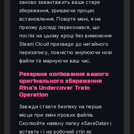
заново завантажить ваше старе
збереження, зриваючи процес
встановлення. Повірте мені, я на
гіркому досвіді переконався, що
поспіх на цьому кроці без вимкнення
Steam Cloud призведе до негайного
перезапису, повністю анулюючи нові
файли та марнуючи ваш час.
Резервне копіювання вашого
оригінального збереження
Rina’s Undercover Train
Operation
Завжди ставте безпеку на перше
місце при зміні ігрових файлів.
Скопіюйте наявну папку «SaveData» і
вставте її на робочий стіл як