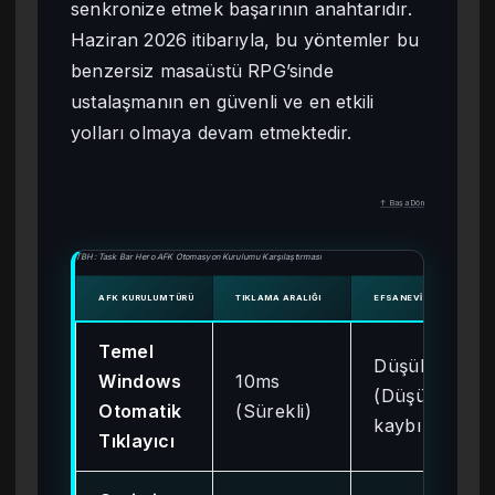
senkronize etmek başarının anahtarıdır.
Haziran 2026 itibarıyla, bu yöntemler bu
benzersiz masaüstü RPG’sinde
ustalaşmanın en güvenli ve en etkili
yolları olmaya devam etmektedir.
↑ Başa Dön
TBH: Task Bar Hero AFK Otomasyon Kurulumu Karşılaştırması
AFK KURULUM TÜRÜ
TIKLAMA ARALIĞI
EFSANEVI EŞYA GETIRISI
Temel
Düşük
Windows
10ms
(Düşürme
Otomatik
(Sürekli)
kaybı var)
Tıklayıcı