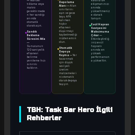
—
Manuel
kaldırarak
Depolama
tıklama veya
ekipmanınızı
Alanı
—
Alan
makro
anında
sınırlarını
gerektirmede
yükseltmeniz
aşın ve gece
n her sandığı
e olanak
boyu AFK
anında
tanıyın.
kalırken
otomatik
hiçbir
Evcil Hayvan
olarak açın.
●
efsanevi
Seviyesini
düşürmeyi
Sandık
Maksimuma
●
kaybetmediği
Bekleme
Çıkar
—
nizden emin
Süresini Atla
Etkinleştirdiğ
olun.
—
iniz evcil
Sunucunun
hayvanı
Otomatik
●
120 saniyelik
anında en
Depoya
efsanevi
yüksek
Koyma
—
Yer
belirme
performansın
kazanmak
yenileme hızı
a yükseltin.
için düşük
sınırını
seviyeli
kaldırın.
üretim
malzemeleri
ni otomatik
olarak depoya
taşıyın.
TBH: Task Bar Hero İlgili
Rehberler