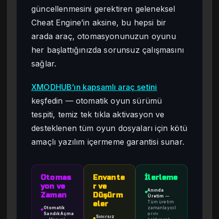
güncellenmesini gerektiren geleneksel
Cheat Engine’in aksine, bu hepsi bir
arada araç, otomasyonunuzun oyunu
her başlattığınızda sorunsuz çalışmasını
sağlar.
XMODHUB’ın kapsamlı araç setini
keşfedin — otomatik oyun sürümü
tespiti, temiz tek tıkla aktivasyon ve
desteklenen tüm oyun dosyaları için kötü
amaçlı yazılım içermeme garantisi sunar.
Otomas
Envante
İlerleme
yon ve
r ve
Anında
●
Zaman
Düşürm
Üretim
—
Tüm üretim
eler
Otomatik
zamanlayıcıl
●
Sandık Açma
arını
Sınırsız
●