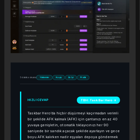
5 dakika okuma
Yöntemler
Kayıp
En İyi
Pratik
HIZLI CEVAP
TBH: Task Bar Hero →
Taskbar Hero’da hiçbir düşürmeyi kaçırmadan verimli
bir şekilde AFK kalmak (AFK) için çantanızı en az 40
yuvaya genişletin, otomatik tıklayıcınızı her 90
saniyede bir sandık açacak şekilde ayarlayın ve gece
boyu AFK kalırken nadir eşyaları depoya göndermek