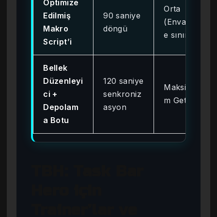
Optimize
Orta
Edilmiş
90 saniye
(Envanterl
Makro
döngü
e sınırlı)
Script’i
Bellek
Düzenleyi
120 saniye
Maksimu
ci +
senkroniz
m Getiri
Depolam
asyon
a Botu
TBH: Task Bar
Hero için
Trainer’lar ve