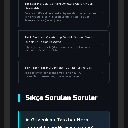
Taskbar Hero’da Çantayı Ücretsiz Olarak Nasıl
Genişletilir
›
Gece boyu AFK kalırken nadir düşürmeleri kaybetmemek
için envanter alanınızı nasıl ücretsiz olarak en üst
düzeye çıkaracağınızı öğrenin.
Task Bar Hero Çevrimdışı Sandık Sorunu Nasıl
Düzeltilir: Otomatik Açma
›
Bilgisayar başında değilken sandıkların açılmaması
sorununu giderin ve çözün.
TBH: Task Bar Hero Hileleri ve Trainer Rehberi
›
Idle ilerlemenizi hızlandırmak için en iyi PC
trainer’larını ve otomasyon araçlarını keşfedin.
Sıkça Sorulan Sorular
Güvenli bir Taskbar Hero
otomatik sandık açıcı var mı?