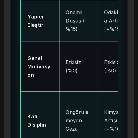
Önemli
Odaklanm
Yapıcı
Düşüş (-
a Artışı
Eleştiri
%15)
(+%15)
Genel
Etkisiz
Etkisiz
Motivasy
(%0)
(%0)
on
Öngörüle
Kimya
Katı
meyen
Artışı
Disiplin
Ceza
(+%10)