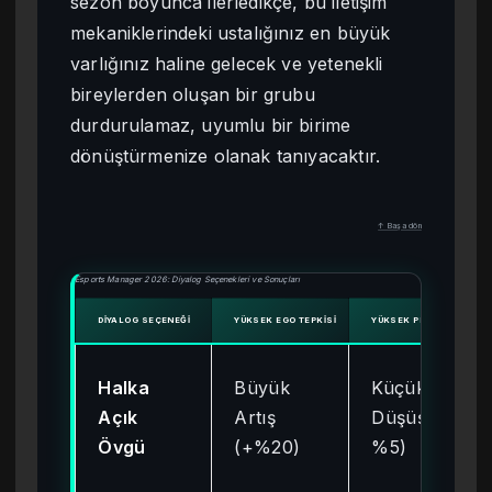
sezon boyunca ilerledikçe, bu iletişim
mekaniklerindeki ustalığınız en büyük
varlığınız haline gelecek ve yetenekli
bireylerden oluşan bir grubu
durdurulamaz, uyumlu bir birime
dönüştürmenize olanak tanıyacaktır.
↑ Başa dön
Esports Manager 2026: Diyalog Seçenekleri ve Sonuçları
DIYALOG SEÇENEĞI
YÜKSEK EGO TEPKISI
YÜKSEK PROFESYONELLI
Halka
Büyük
Küçük
Açık
Artış
Düşüş (-
Övgü
(+%20)
%5)