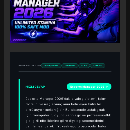
9 dakika okuma süresi
Diyalog Sistemi
Ustalaşma
Pratik
Oyuncular
HIZLI CEVAP
Esports Manager 2026 →
Esports Manager 2026’daki diyalog sistemi, takım
moralini ve maç sonuçlarını belirleyen kritik bir
simülasyon mekaniğidir. Bu sistemde ustalaşmak
için menajerlerin, oyuncuların ego ve profesyonellik
gibi gizli niteliklerine göre diyalog seçeneklerini
belirlemesi gerekir. Yüksek egolu oyuncular halka