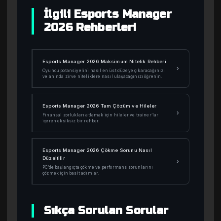
İlgili Esports Manager
2026 Rehberleri
Esports Manager 2026 Maksimum Nitelik Rehberi
›
Oyuncu potansiyelini nasıl en üst düzeye çıkaracağınızı
ve anında zirve niteliklere nasıl ulaşacağınızı öğrenin.
Esports Manager 2026 Tam Çözüm ve Hileler
›
Finansal zorlukları atlamak için hileler ve trainer’lar
içeren eksiksiz bir rehber.
Esports Manager 2026 Çökme Sorunu Nasıl
Düzeltilir
›
PC’de başlangıçta çökme ve performans sorunlarını
çözmek için basit adımlar.
Sıkça Sorulan Sorular