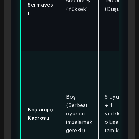
500.000$
150.000$
Sermayes
(Yüksek)
(Düşük)
i
Boş
5 oyuncu
(Serbest
+ 1
Başlangıç
oyuncu
yedekten
Kadrosu
imzalamak
oluşan
gerekir)
tam kadro