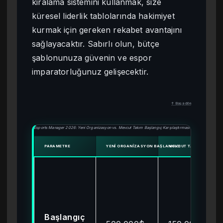
kiralama sistemini kullanmak, size
küresel liderlik tablolarında hakimiyet
kurmak için gereken rekabet avantajını
sağlayacaktır. Sabırlı olun, bütçe
şablonunuza güvenin ve espor
imparatorluğunuz gelişecektir.
↑ Başa dön
Esports Manager 2026: Yeni Organizasyon vs. Mevcut Takım Başlangıç Karşılaştırması
PARAMETRE
YENI ORGANIZASYON BAŞLANGICI
MEVCUT TAKIM BAŞLANG
Başlangıç