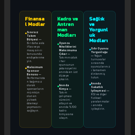
Finansa
Kadro ve
Sağlık
l Modlar
Antren
ve
man
Yorgunl
Sınırsız
●
Modları
uk
Takım
Bütçesi
—
Modları
Bir daha asla
Oyuncu
●
iflas veya
Niteliklerini
Sıfır Oyuncu
●
maaş sınırı
Maksimuma
Yorgunluğu
konusunda
Çıkar
—
—
Yoğun
endişelenme
Takımınızdak
turnuvalar
yin.
i her
sırasında
oyuncunun
oyuncularınız
Maksimum
potansiyelini
●
ı tamamen
Sponsor
anında en üst
dinlenmiş
Bonusu
—
düzeye
tutun.
Performansta
çıkarın.
n bağımsız
Anında
●
olarak
Anında
●
Sakatlık
sponsorların
Kimya
—
İyileşmesi
—
mümkün
Takım
RSI ve diğer
olan en
çalışması
fiziksel
yüksek
sürecini
yaralanmalar
ödemeyi
atlayın ve
ı anında
yapmasını
anında %100
iyileştirin.
sağlayın.
kadro
kimyasına
ulaşın.