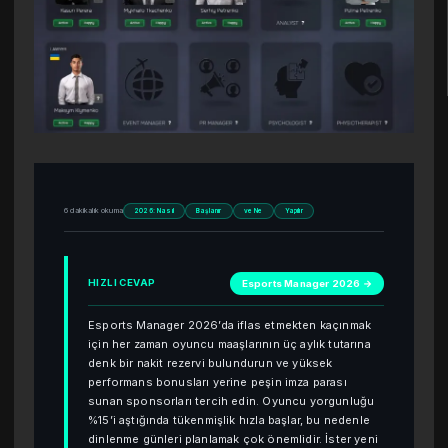
6 dakikalık okuma
2026: Nasıl
Başlanır
ve Ne
Yapılır
HIZLI CEVAP
Esports Manager 2026 →
Esports Manager 2026’da iflas etmekten kaçınmak
için her zaman oyuncu maaşlarının üç aylık tutarına
denk bir nakit rezervi bulundurun ve yüksek
performans bonusları yerine peşin imza parası
sunan sponsorları tercih edin. Oyuncu yorgunluğu
%15’i aştığında tükenmişlik hızla başlar, bu nedenle
dinlenme günleri planlamak çok önemlidir. İster yeni