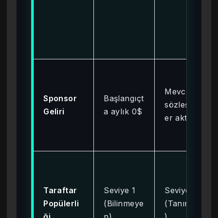
Mevcut
Sponsor
Başlangıçt
sözleşmel
Geliri
a aylık 0$
er aktif
Taraftar
Seviye 1
Seviye 3
Popülerli
(Bilinmeye
(Tanınmış
ği
n)
)