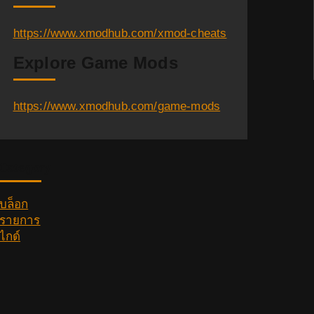
https://www.xmodhub.com/xmod-cheats
Explore Game Mods
https://www.xmodhub.com/game-mods
Category
บล็อก
รายการ
ไกด์