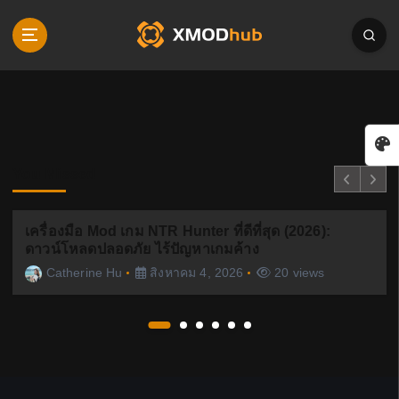
S
k
i
p
t
o
c
o
n
You Missed
t
e
เครื่องมือ Mod เกม NTR Hunter ที่ดีที่สุด (2026):
n
ดาวน์โหลดปลอดภัย ไร้ปัญหาเกมค้าง
t
Catherine Hu
สิงหาคม 4, 2026
20 views