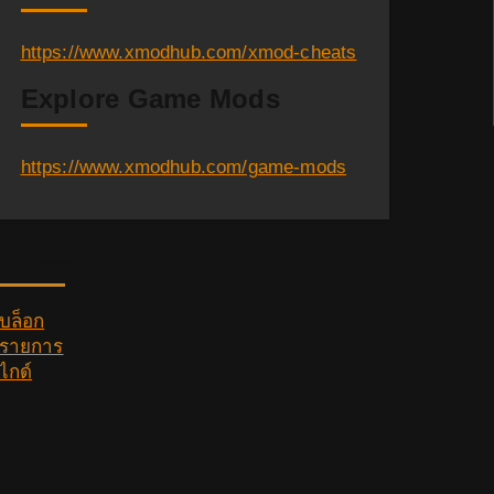
https://www.xmodhub.com/xmod-cheats
Explore Game Mods
https://www.xmodhub.com/game-mods
Category
บล็อก
รายการ
ไกด์