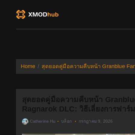
S
k
i
p
t
o
XMODhub
Game Trainers
Game Mo
c
o
n
t
Home
สุดยอดคู่มือความคืบหน้า Granblue Fan
e
n
t
สุดยอดคู่มือความคืบหน้า Granbl
Ragnarok DLC: วิธีเลี่ยงการฟาร
Catherine Hu
บล็อก
กรกฎาคม 9, 2026