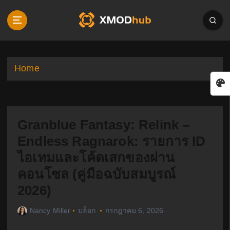
S
k
i
p
t
o
Home
c
o
n
t
Granblue Fantasy: Relink –
e
n
Endless Ragnarok: รายการ ID
t
ไอเทมและโค้ดเสกของผ่าน
คอนโซล (คู่มือฉบับสมบูรณ์
2026)
Nancy Miller
บล็อก
กรกฎาคม 6, 2026