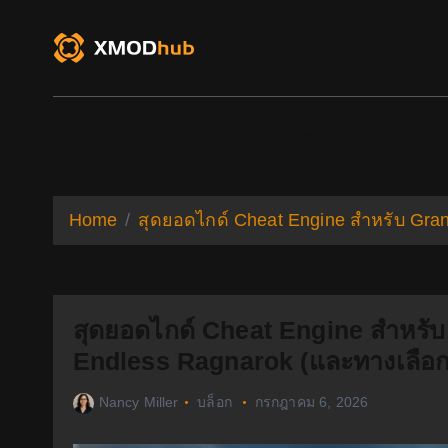
S
k
i
p
t
o
XMODhub
Game Trainers
Game Mo
c
o
n
t
Home
สุดยอดไกด์ Cheat Engine สำหรับ Gran
e
n
t
สุดยอดไกด์ Cheat Engine สำหรับ
Endless Ragnarok (และทางเลือกที
Nancy Miller
บล็อก
กรกฎาคม 6, 2026