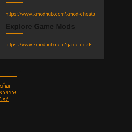
https://www.xmodhub.com/xmod-cheats
Explore Game Mods
https://www.xmodhub.com/game-mods
Category
บล็อก
รายการ
ไกด์