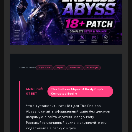
6 мин. на чтение
Abyss 18+
Версия
Установка
Навигация
БЫСТРЫЙ
The Endless Abyss: A Busty Cop’s
ОТВЕТ
Corrupted Soul →
Чтобы установить патч 18+ для The Endless
Abyss, скачайте официальный файл без цензуры
напрямую с сайта издателя Mango Party.
Распакуйте скачанный архив и скопируйте его
содержимое в папку с игрой