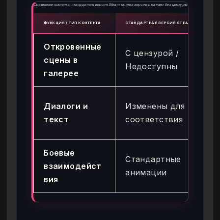
Сравнение контента: стандартная версия Steam против версии с патчем без цензуры
ФУНКЦИЯ / ТИП КОНТЕНТА
СТАНДАРТНАЯ ВЕРСИЯ STEAM
ВЕРСИ
Откровенные
По
С цензурой /
сцены в
во
Недоступны
галерее
ы
Ор
Диалоги и
Изменены для
ск
текст
соответствия
це
Боевые
Ра
Стандартные
взаимодейст
ан
анимации
вия
вз