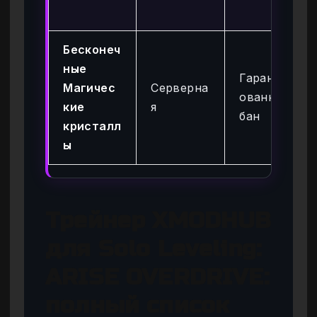
Бесконеч
ные
Гарантир
Магичес
Серверна
ованный
кие
я
бан
кристалл
ы
Трейнер XMODHUB
для Solo Leveling:
ARISE OVERDRIVE:
полный список