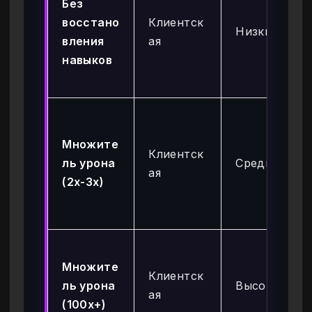
Без
восстано
Клиентск
Низкий
вления
ая
навыков
Множите
Клиентск
ль урона
Средний
ая
(2x-3x)
Множите
Клиентск
ль урона
Высокий
ая
(100x+)