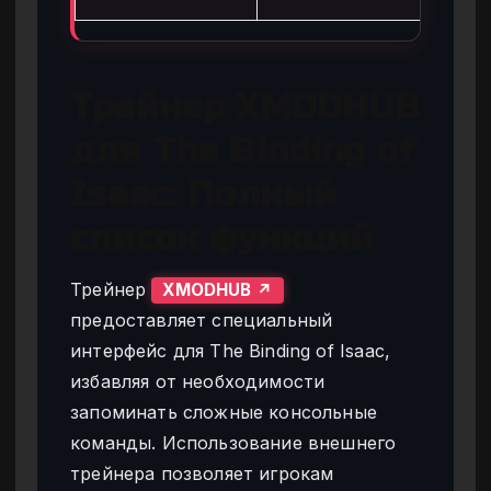
Трейнер XMODHUB
для The Binding of
Isaac: Полный
список функций
Трейнер
XMODHUB ↗
предоставляет специальный
интерфейс для The Binding of Isaac,
избавляя от необходимости
запоминать сложные консольные
команды. Использование внешнего
трейнера позволяет игрокам