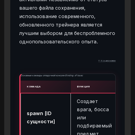
вашего файла сохранения,
использование современного,
обновленного трейнера является
лучшим выбором для беспроблемного
однопользовательского опыта.
↑ К содержанию
Основные команды отладочной консоли Binding of Isaac
КОМАНДА
ФУНКЦИЯ
ПРИМ
Создает
врага, босса
spawn [ID
или
spa
сущности]
подбираемый
предмет