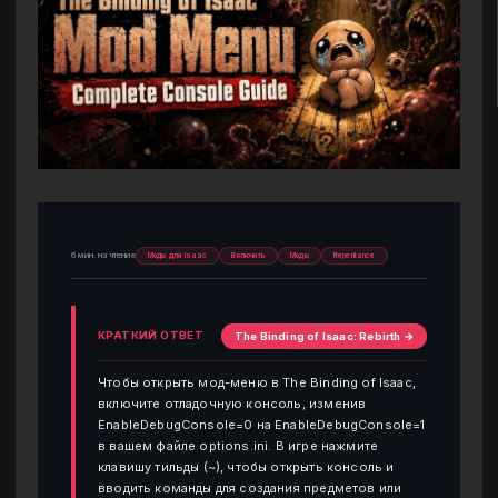
6 мин. на чтение
Моды для Isaac
Включить
Моды
Repentance
КРАТКИЙ ОТВЕТ
The Binding of Isaac: Rebirth →
Чтобы открыть мод-меню в The Binding of Isaac,
включите отладочную консоль, изменив
EnableDebugConsole=0 на EnableDebugConsole=1
в вашем файле options.ini. В игре нажмите
клавишу тильды (~), чтобы открыть консоль и
вводить команды для создания предметов или