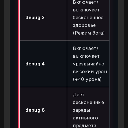
Включает/
выключает
debug 3
бесконечное
de
здоровье
(Режим бога)
Включает/
выключает
debug 4
чрезвычайно
de
высокий урон
(+40 урона)
Дает
бесконечные
debug 8
заряды
de
активного
предмета