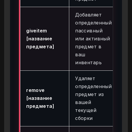
Добавляет
определенный
giveitem
пассивный
giv
[название
или активный
bri
предмета]
предмет в
ваш
инвентарь
Удаляет
определенный
remove
предмет из
re
[название
вашей
ey
предмета]
текущей
сборки