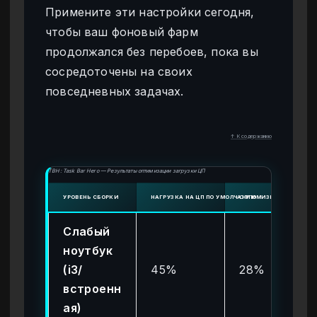
Примените эти настройки сегодня,
чтобы ваш фоновый фарм
продолжался без перебоев, пока вы
сосредоточены на своих
повседневных задачах.
↑ К содержанию
TBH: Task Bar Hero — Результаты оптимизации загрузки ЦП
УРОВЕНЬ СБОРКИ
НАГРУЗКА НА ЦП ПО УМОЛЧАНИЮ
ОПТИМИЗИРОВАННАЯ НА
Слабый
ноутбук
(i3/
45%
28%
встроенн
ая)