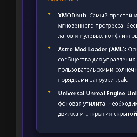
✦
XMODhub:
Самый простой и
мгновенного прогресса, бе
лагов и нулевых конфликто
✦
Astro Mod Loader (AML):
Осн
сообщества для управления
пользовательскими солнеч
порядками загрузки .pak.
✦
Universal Unreal Engine Un
фоновая утилита, необходи
движка и открытия скрытой