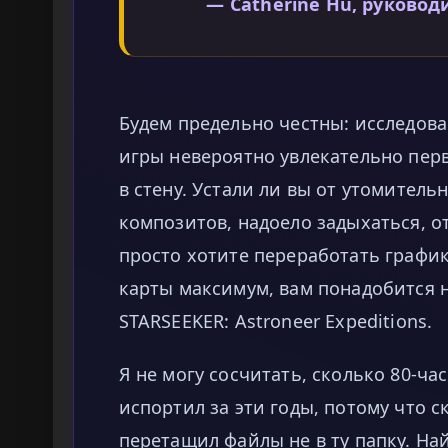
— Catherine Hu, руково
Будем предельно честны: исследов
игры невероятно увлекательно перв
в стену. Устали ли вы от утомитель
композитов, надоело задыхаться, от
просто хотите переработать график
карты максимум, вам понадобится 
STARSEEKER: Astroneer Expeditions.
Я не могу сосчитать, сколько 80-ч
испортил за эти годы, потому что 
перетащил файлы не в ту папку. На