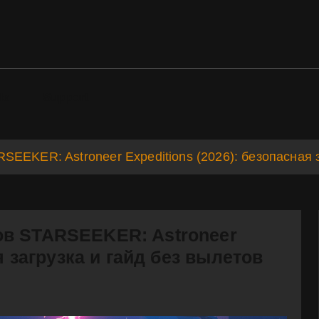
ds
Support
EEKER: Astroneer Expeditions (2026): безопасная з
ов STARSEEKER: Astroneer
я загрузка и гайд без вылетов