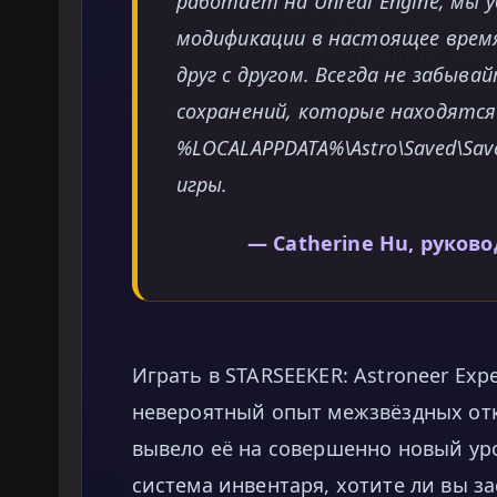
работает на Unreal Engine, мы у
модификации в настоящее врем
друг с другом. Всегда не забыв
сохранений, которые находятся 
%LOCALAPPDATA%\Astro\Saved\Sav
игры.
— Catherine Hu, руков
Играть в STARSEEKER: Astroneer Exp
невероятный опыт межзвёздных от
вывело её на совершенно новый ур
система инвентаря, хотите ли вы з