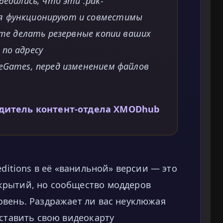
бедились, что эти .pak-
я функционируют и совместимы
айте делать резервные копии ваших
по адресу
eGames, перед изменением файлов
одитель контент-отдела XMODhub
editions в её «ванильной» версии — это
крытий, но сообщество моддеров
овень. Раздражает ли вас неуклюжая
аставить свою видеокарту