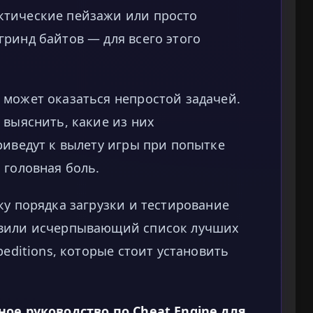
ктические пейзажи или просто
ринд байтов — для всего этого
 может оказаться непростой задачей.
 выяснить, какие из них
риведут к вылету игры при попытке
 головная боль.
ку порядка загрузки и тестирование
авили исчерпывающий список лучших
peditions, которые стоит установить
ное руководство по Cheat Engine для