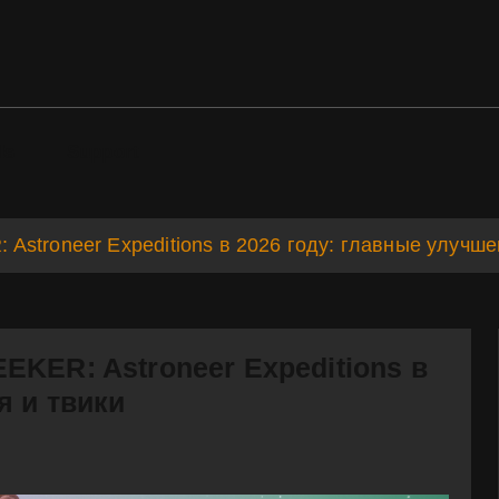
ds
Support
stroneer Expeditions в 2026 году: главные улучше
KER: Astroneer Expeditions в
я и твики