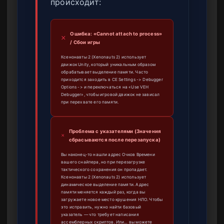
происходит:
Ошибка: «Cannot attach to process»
/ Сбои игры
Ксенонавты 2 (Xenonauts 2) использует
движок Unity, который уникальным образом
обрабатывает выделение памяти. Часто
приходится заходить в CE Settings -> Debugger
Options -> и переключаться на «Use VEH
Debugger», чтобы игровой движок не зависал
при перехвате его памяти.
Проблема с указателями (Значения
сбрасываются после перезапуска)
Вы наконец-то нашли адрес Очков Времени
вашего снайпера, но при перезагрузке
тактического сохранения он пропадает.
Ксенонавты 2 (Xenonauts 2) использует
динамическое выделение памяти. Адрес
памяти меняется каждый раз, когда вы
загружаете новое место крушения НЛО. Чтобы
это исправить, нужно найти базовый
указатель — что требует написания
ассемблерных скриптов. Или… вы можете