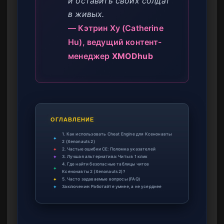
и оставить своих солдат
в живых.
— Кэтрин Ху (Catherine
Hu), ведущий контент-
менеджер
XMODhub
ОГЛАВЛЕНИЕ
1. Как использовать Cheat Engine для Ксенонавты
✦
2 (Xenonauts 2)
✦
2. Частые ошибки CE: Поломка указателей
✦
3. Лучшая альтернатива: Читы в 1 клик
4. Где найти безопасные таблицы читов
✦
Ксенонавты 2 (Xenonauts 2)?
✦
5. Часто задаваемые вопросы (FAQ)
✦
Заключение: Работайте умнее, а не усерднее