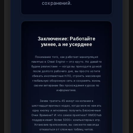
сохранений.
Заключение: Работайте
умнее, а не усерднее
Понимание того, как работает манипуляция
памятью в Cheat Engine — это круто. Но давайте
будем реалистами — когда вы приходите домой
после долгого рабочего дня, вы просто хотите
сбивать инопланетные НЛО, строить массивную
глобальную оборонную сеть и сохранять жизнь
своим ветеранам без прохождения курсов по
информатике.
Зачем тратить 45 минут на копание в
шестнадцатеричных кодах, когда можно нажать
одну кнопку и мгновенно получить Бесконечные
Очки Времени? И что самое приятное? XMODhub
поддерживает более 5000+ компьютерных игр.
Установив приложение, вы сможете навсегда
отказаться от сложных таблиц читов.