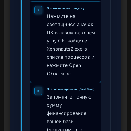
Подключитесь к процессу:
2
Нажмите на
светящийся значок
ПК в левом верхнем
углу CE, найдите
Xenonauts2.exe в
списке процессов и
нажмите Open
(Открыть).
Первое сканирование (First Scan):
3
Запомните точную
сумму
финансирования
вашей базы
(допустим, это