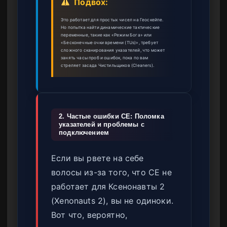
Подвох:
Это работает для простых чисел на Геоскейпе.
Но попытка найти динамические тактические
переменные, такие как «Режим Бога» или
«Бесконечные очки времени (TUs)», требует
сложного сканирования указателей, что может
занять часы проб и ошибок, пока по вам
стреляет засада Чистильщиков (Cleaners).
2. Частые ошибки CE: Поломка
указателей и проблемы с
подключением
Если вы рвете на себе
волосы из-за того, что CE не
работает для Ксенонавты 2
(Xenonauts 2), вы не одиноки.
Вот что, вероятно,