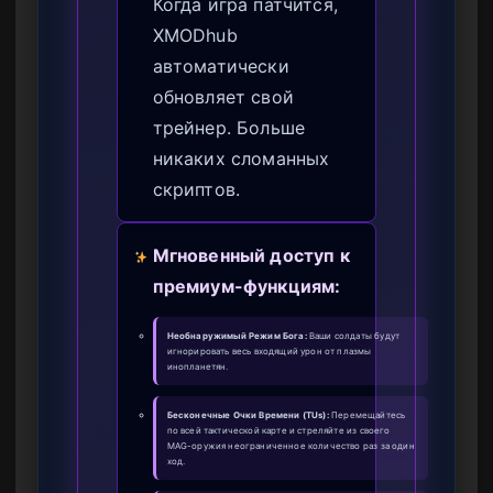
Когда игра патчится,
XMODhub
автоматически
обновляет свой
трейнер. Больше
никаких сломанных
скриптов.
Мгновенный доступ к
премиум-функциям:
Необнаружимый Режим Бога:
Ваши солдаты будут
игнорировать весь входящий урон от плазмы
инопланетян.
Бесконечные Очки Времени (TUs):
Перемещайтесь
по всей тактической карте и стреляйте из своего
MAG-оружия неограниченное количество раз за один
ход.