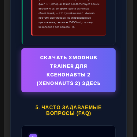
файл .CT, который точно соответствует вашей
версии игры во время цикла активных
обновлений, — это сущий кошмар. Именно
поэтому изолированное и проверенное
приложение, такое как XMODhub, гораздо
безопаснее для вашего ПК.
СКАЧАТЬ XMODHUB
TRAINER ДЛЯ
КСЕНОНАВТЫ 2
(XENONAUTS 2) ЗДЕСЬ
5. ЧАСТО ЗАДАВАЕМЫЕ
ВОПРОСЫ (FAQ)
Q