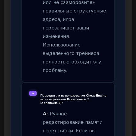
или не «заморозите»
правильные структурные
адреса, игра
перезапишет ваши
изменения.
Использование
выделенного трейнера
полностью обходит эту
проблему.
Q
Повредит ли использование Cheat Engine
мои сохранения Ксенонавты 2
(Xenonauts 2)?
A:
Ручное
редактирование памяти
несет риски. Если вы