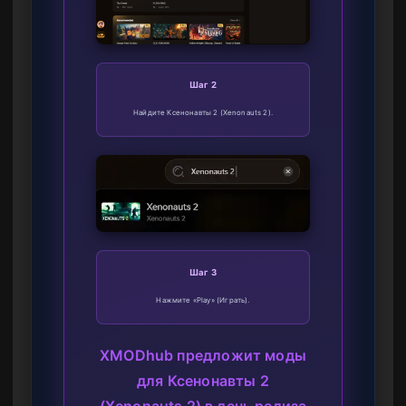
Шаг 2
Найдите Ксенонавты 2 (Xenonauts 2).
Шаг 3
Нажмите «Play» (Играть).
XMODhub предложит моды
для Ксенонавты 2
(Xenonauts 2) в день релиза