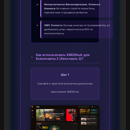
Неограниченное Финансирование, Сплавы и
Алениум:
Мгновенно стройте новые базы,
перехватчики и продвинутую броню.
100% Точность:
Больше никогда не промахивайтесь из
дробовика в упор с вероятностью 95% по
инопланетянину.
Как использовать XMODhub для
Ксенонавты 2 (Xenonauts 2)?
Шаг 1
Скачайте и запустите бесплатное десктопное
приложение XMODhub.