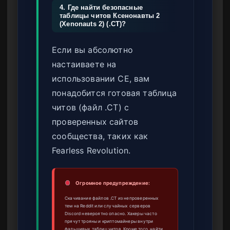
4. Где найти безопасные
таблицы читов Ксенонавты 2
(Xenonauts 2) (.CT)?
Если вы абсолютно
настаиваете на
использовании CE, вам
понадобится готовая таблица
читов (файл .CT) с
проверенных сайтов
сообщества, таких как
Fearless Revolution.
Огромное предупреждение:
Скачивание файлов .CT из непроверенных
тем на Reddit или случайных серверов
Discord невероятно опасно. Хакеры часто
прячут трояны и криптомайнеры внутри
фальшивых таблиц читов. Кроме того, найти