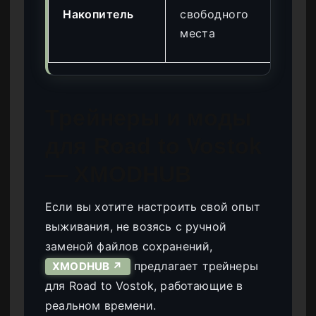
св
Накопитель
свободного
ме
места
SS
Трейнеры и моды
для Road to Vostok
— XMODHUB
Если вы хотите настроить свой опыт
выживания, не возясь с ручной
заменой файлов сохранений,
предлагает трейнеры
XMODHUB ↗
для Road to Vostok, работающие в
реальном времени.