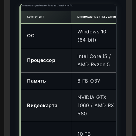
Системные требования Road to Vostok для ПК
КОМПОНЕНТ
МИНИМАЛЬНЫЕ ТРЕБОВАНИЯ
РЕКО
Windows 10
Wi
ОС
(64-bit)
(64
Intel Core i5 /
Int
Процессор
AMD Ryzen 5
AM
Память
8 ГБ ОЗУ
16
NVIDIA GTX
NV
Видеокарта
1060 / AMD RX
30
580
67
10 
10 ГБ