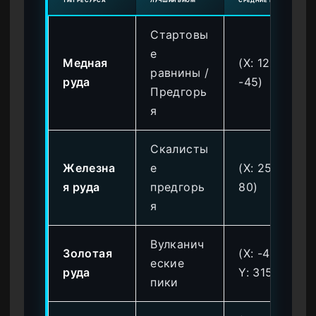
ТИП РЕСУРСА
ЛУЧШИЙ БИОМ
СРЕДНИЕ КООРДИНАТЫ
Стартовы
е
Медная
(X: 120, Y:
равнины /
руда
-45)
Предгорь
я
Скалисты
Железна
е
(X: 250, Y:
я руда
предгорь
80)
я
Вулканич
Золотая
(X: -400,
еские
руда
Y: 315)
пики