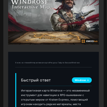
6 мин. на чтениеИнтерактивная картаРесурсы Гайд по боссамWindrose
Быстрый ответ
Windrose →
Интерактивная карта Windrose — это незаменимый
инструмент для навигации в RPG-выживании с
открытым миром от Kraken Express, помогающий
игрокам находить редкие материалы, места