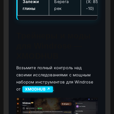
Залежи
Берега
(X: 85, Y:
глины
рек
-10)
Трейнеры и моды
для Windrose —
XMODHUB
Возьмите полный контроль над
своими исследованиями с мощным
набором инструментов для Windrose
от
.
XMODHUB ↗