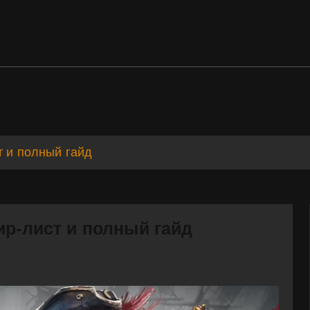
ds
Support
т и полный гайд
ир-лист и полный гайд