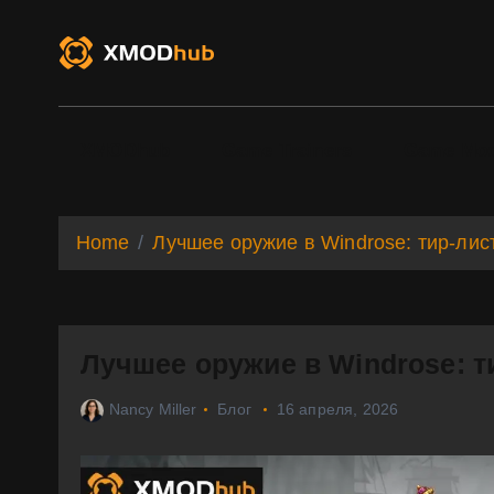
S
k
i
p
t
o
XMODhub
Game Trainers
Game Mo
c
o
n
t
Home
Лучшее оружие в Windrose: тир-лис
e
n
t
Лучшее оружие в Windrose: т
Nancy Miller
Блог
16 апреля, 2026