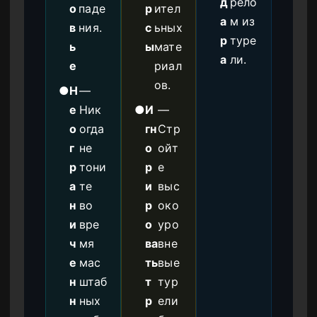
д
рело
о
паде
р
ител
а
м из
в
ния.
с
ьных
р
туре
ь
ы
мате
а
ли.
е
риал
ов.
●
Н
—
е
Ник
●
И
—
о
огда
гн
Стр
г
не
о
ойт
р
тони
р
е
а
те
и
выс
н
во
р
око
и
вре
о
уро
ч
мя
ва
вне
е
мас
ть
вые
н
штаб
т
тур
н
ных
р
ели