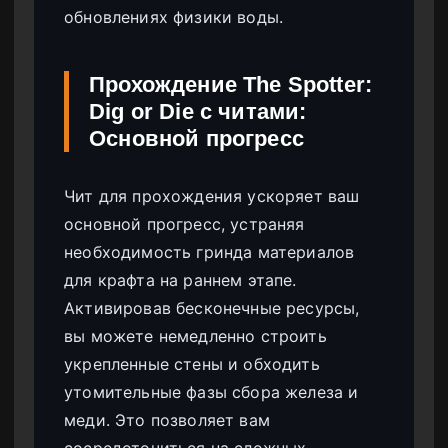
обновлениях физики воды.
Прохождение The Spotter:
Dig or Die с читами:
Основной прогресс
Чит для прохождения ускоряет ваш
основной прогресс, устраняя
необходимость гринда материалов
для крафта на раннем этапе.
Активировав бесконечные ресурсы,
вы можете немедленно строить
укрепленные стены и обходить
утомительные фазы сбора железа и
меди. Это позволяет вам
сосредоточиться на сложных