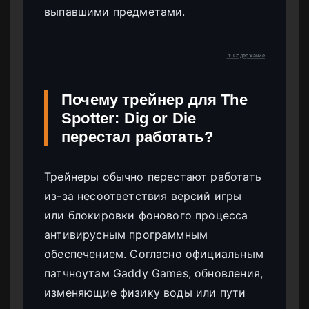
выпавшими предметами.
↑ Содержание
Почему трейнер для The
Spotter: Dig or Die
перестал работать?
Трейнеры обычно перестают работать
из-за несоответствия версий игры
или блокировки фонового процесса
антивирусным программным
обеспечением. Согласно официальным
патчноутам Gaddy Games, обновления,
изменяющие физику воды или пути