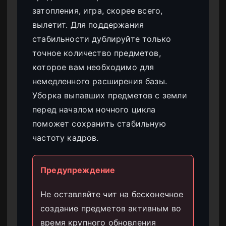
затопления, игра, скорее всего,
вылетит. Для поддержания
стабильности дублируйте только
точное количество предметов,
которое вам необходимо для
немедленного расширения базы.
Уборка выпавших предметов с земли
перед началом ночного цикла
поможет сохранить стабильную
частоту кадров.
Предупреждение
Не оставляйте чит на бесконечное
создание предметов активным во
время крупного обновления