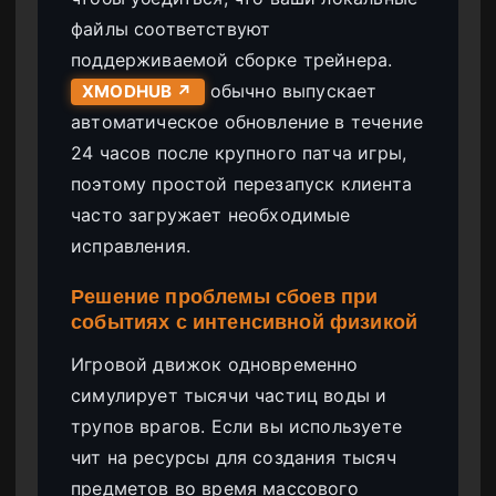
файлы соответствуют
поддерживаемой сборке трейнера.
обычно выпускает
XMODHUB ↗
автоматическое обновление в течение
24 часов после крупного патча игры,
поэтому простой перезапуск клиента
часто загружает необходимые
исправления.
Решение проблемы сбоев при
событиях с интенсивной физикой
Игровой движок одновременно
симулирует тысячи частиц воды и
трупов врагов. Если вы используете
чит на ресурсы для создания тысяч
предметов во время массового