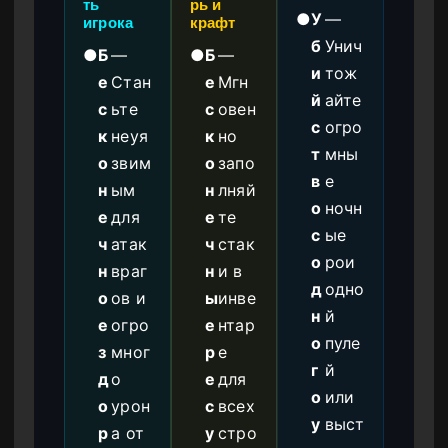
ть
рь и
●
У
—
игрока
крафт
б
Унич
●
Б
—
●
Б
—
и
тож
е
Стан
е
Мгн
й
айте
с
ьте
с
овен
с
огро
к
неуя
к
но
т
мны
о
звим
о
запо
в
е
н
ым
н
лняй
о
ночн
е
для
е
те
с
ые
ч
атак
ч
стак
о
рои
н
враг
н
и в
д
одно
о
ов и
ы
инве
н
й
е
огро
е
нтар
о
пуле
з
мног
р
е
г
й
д
о
е
для
о
или
о
урон
с
всех
у
выст
р
а от
у
стро