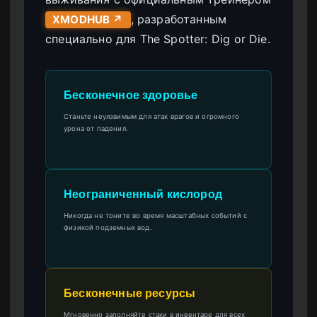
, разработанным
XMODHUB ↗
специально для The Spotter: Dig or Die.
Бесконечное здоровье
Станьте неуязвимым для атак врагов и огромного
урона от падения.
Неограниченный кислород
Никогда не тоните во время масштабных событий с
физикой подземных вод.
Бесконечные ресурсы
Мгновенно заполняйте стаки в инвентаре для всех