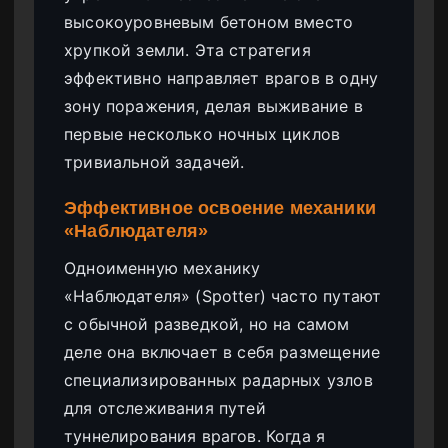
высокоуровневым бетоном вместо
хрупкой земли. Эта стратегия
эффективно направляет врагов в одну
зону поражения, делая выживание в
первые несколько ночных циклов
тривиальной задачей.
Эффективное освоение механики
«Наблюдателя»
Одноименную механику
«Наблюдателя» (Spotter) часто путают
с обычной разведкой, но на самом
деле она включает в себя размещение
специализированных радарных узлов
для отслеживания путей
туннелирования врагов. Когда я