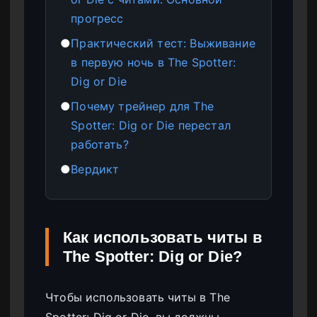
прогресс
●
Практический тест: Выживание
в первую ночь в The Spotter:
Dig or Die
●
Почему трейнер для The
Spotter: Dig or Die перестал
работать?
●
Вердикт
Как использовать читы в
The Spotter: Dig or Die?
Чтобы использовать читы в The
Spotter: Dig or Die, вы должны