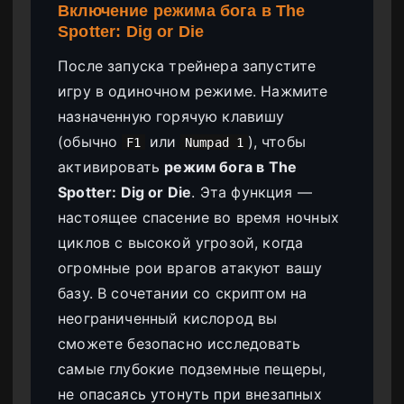
Включение режима бога в The
Spotter: Dig or Die
После запуска трейнера запустите
игру в одиночном режиме. Нажмите
назначенную горячую клавишу
(обычно
или
), чтобы
F1
Numpad 1
активировать
режим бога в The
Spotter: Dig or Die
. Эта функция —
настоящее спасение во время ночных
циклов с высокой угрозой, когда
огромные рои врагов атакуют вашу
базу. В сочетании со скриптом на
неограниченный кислород вы
сможете безопасно исследовать
самые глубокие подземные пещеры,
не опасаясь утонуть при внезапных