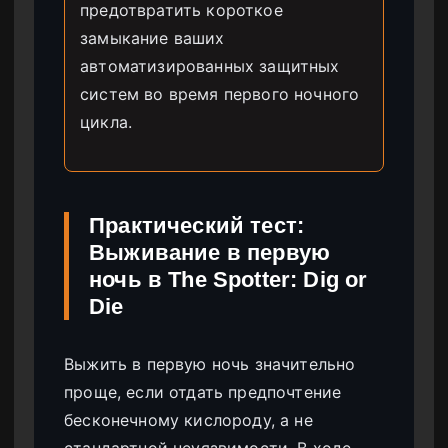
предотвратить короткое
замыкание ваших
автоматизированных защитных
систем во время первого ночного
цикла.
Практический тест:
Выживание в первую
ночь в The Spotter: Dig or
Die
Выжить в первую ночь значительно
проще, если отдать предпочтение
бесконечному кислороду, а не