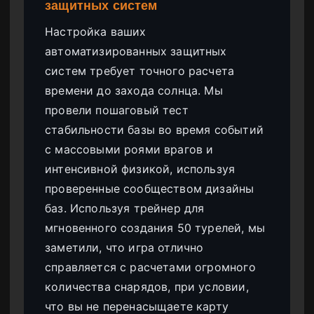
защитных систем
Настройка ваших
автоматизированных защитных
систем требует точного расчета
времени до захода солнца. Мы
провели пошаговый тест
стабильности базы во время событий
с массовыми роями врагов и
интенсивной физикой, используя
проверенные сообществом дизайны
баз. Используя трейнер для
мгновенного создания 50 турелей, мы
заметили, что игра отлично
справляется с расчетами огромного
количества снарядов, при условии,
что вы не перенасыщаете карту