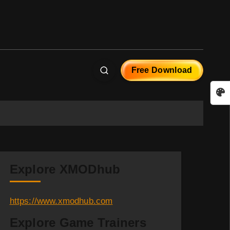
Free Download
Explore XMODhub
https://www.xmodhub.com
Explore Game Trainers