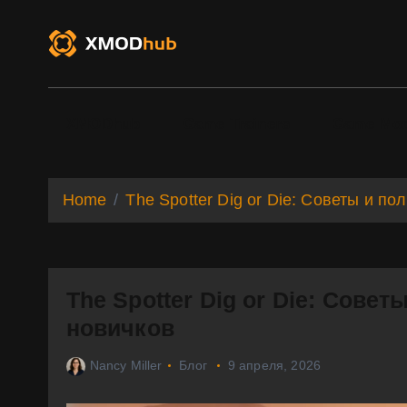
S
k
i
p
t
o
XMODhub
Game Trainers
Game Mo
c
o
n
t
Home
The Spotter Dig or Die: Советы и п
e
n
t
The Spotter Dig or Die: Сове
новичков
Nancy Miller
Блог
9 апреля, 2026