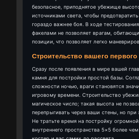
безопасное, приподнятое убежище высото
источниками света, чтобы предотвратить
гораздо важнее боя. В ходе тестировани
факелами не позволяет врагам, обитающи
позиции, что позволяет легко маневриров
Строительство вашего первого у
Сразу после появления в мире вашей гла
камня для постройки простой базы. Согл
сложности ночью, враги становятся значи
игровому времени. Строительство убежи
магическое число; такая высота не позв
перепрыгивать через ваши стены, но при
Не тратьте время на постройку огромной
внутреннего пространства 5×5 более чем
костер и вас самих до рассвета.