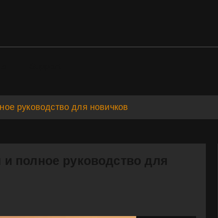
ds
Support
олное руководство для новичков
ты и полное руководство для