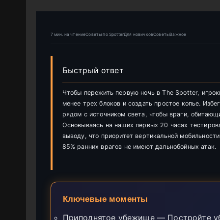
7 мин. на чтениеСоветы по SpotterДля новичковСоветыВажное
Быстрый ответ
Чтобы пережить первую ночь в The Spotter, игр
менее трех блоков и создать простое копье. Изб
рядом с источником света, чтобы враги, обитающи
Основываясь на наших первых 20 часах тестиров
выводу, что приоритет вертикальной мобильности
85% ранних врагов не имеют дальнобойных атак.
Ключевые моменты
Приподнятое убежище — Постройте уб