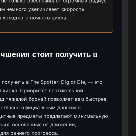
н не только обеспечивает огромный радиус
им немного увеличивает скорость
 холодного ночного цикла.
учшения стоит получить в
олучить в The Spotter: Dig or Die, — это
я кирка. Приоритет вертикальной
ад тяжелой броней позволяет вам быстрее
 Согласно официальным данным о
щитные предметы предлагают минимальную
ения, основанные на движении,
ля раннего прогресса.