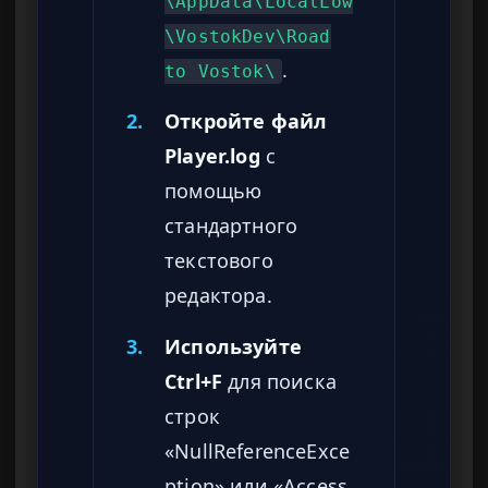
\AppData\LocalLow
\VostokDev\Road
.
to Vostok\
2.
Откройте файл
Player.log
с
помощью
стандартного
текстового
редактора.
3.
Используйте
Ctrl+F
для поиска
строк
«NullReferenceExce
ption» или «Access