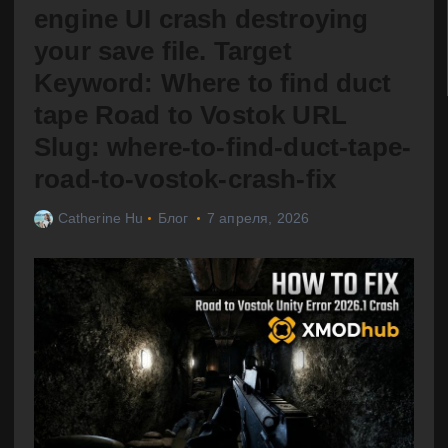
engine UI crash destroying
your save file. Target
Keyword: Where to find duct
tape Road to Vostok URL
Slug: where-to-find-duct-tape-
road-to-vostok-crash-fix
Catherine Hu
Блог
7 апреля, 2026