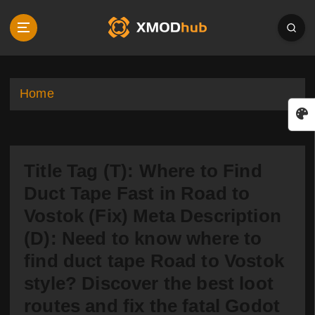
S
k
i
p
t
o
Home
c
o
n
t
Title Tag (T): Where to Find
e
n
Duct Tape Fast in Road to
t
Vostok (Fix) Meta Description
(D): Need to know where to
find duct tape Road to Vostok
style? Discover the best loot
routes and fix the fatal Godot