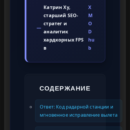
Катрин Ху,
X
старший SEO-
M
стратег и
O
—
аналитик
D
хардкорных FPS
hu
в
b
СОДЕРЖАНИЕ
Ответ: Код радарной станции и
мгновенное исправление вылета