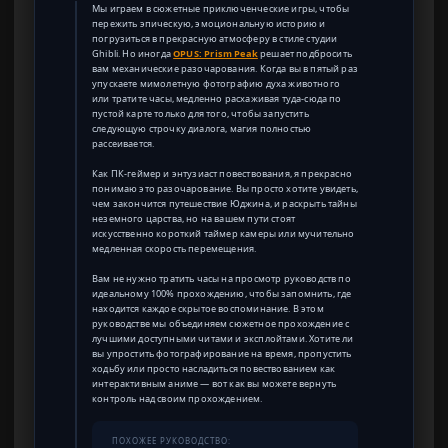
Мы играем в сюжетные приключенческие игры, чтобы
пережить эпическую, эмоциональную историю и
погрузиться в прекрасную атмосферу в стиле студии
Ghibli. Но иногда
OPUS: Prism Peak
решает подбросить
вам механические разочарования. Когда вы в пятый раз
упускаете мимолетную фотографию духа животного
или тратите часы, медленно расхаживая туда-сюда по
пустой карте только для того, чтобы запустить
следующую строчку диалога, магия полностью
рассеивается.
Как ПК-геймер и энтузиаст повествования, я прекрасно
понимаю это разочарование. Вы просто хотите увидеть,
чем закончится путешествие Юджина, и раскрыть тайны
неземного царства, но на вашем пути стоят
искусственно короткий таймер камеры или мучительно
медленная скорость перемещения.
Вам не нужно тратить часы на просмотр руководств по
идеальному 100% прохождению, чтобы запомнить, где
находится каждое скрытое воспоминание. В этом
руководстве мы объединяем сюжетное прохождение с
лучшими доступными читами и эксплойтами. Хотите ли
вы упростить фотографирование на время, пропустить
ходьбу или просто насладиться повествованием как
интерактивным аниме — вот как вы можете вернуть
контроль над своим прохождением.
ПОХОЖЕЕ РУКОВОДСТВО: