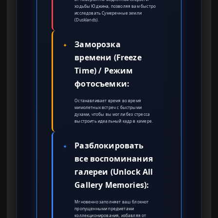
ходьбы Юджина, позволяя вам быстро
исследовать Сумеречные земли
(Dusklands).
Заморозка
✦
времени (Freeze
Time) / Режим
фотосъемки:
Останавливает время во время
мимолетных встреч с быстрыми
духами, чтобы вы могли без стресса
выстроить идеальный кадр в камере.
Разблокировать
✦
все воспоминания
галереи (Unlock All
Gallery Memories):
Мгновенно заполняет ваш блокнот
пропущенными предметами
коллекционирования, избавляя от