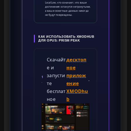
LocalLow, что означает, что ваши
достижения останутся нетронутыми,
а ваши сюжетные данные никогда
не будут повреждены.
КАК ИСПОЛЬЗОВАТЬ XMODHUB
ДЛЯ OPUS: PRISM PEAK
Скачайт
десктоп
е и
ное
запусти
прилож
1
.
.
те
ение
бесплат
XMODhu
ное
b