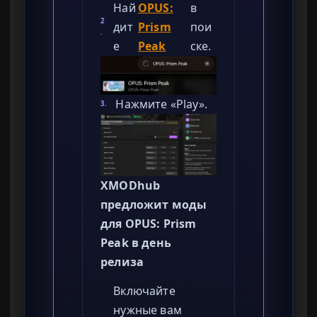
Най
OPUS:
в
2
дит
Prism
пои
.
е
Peak
ске.
Нажмите «Play».
3.
XMODhub
предложит моды
для OPUS: Prism
Peak в день
релиза
Включайте
нужные вам