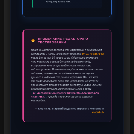
концовку кампании.
ПРИМЕЧАНИЕ РЕДАКТОРА О
ТЕСТИРОВАНИИ
Наша команда проверила эти стратегии прохождения,
эксплойты и читы на последнем патче
OPUS: Prism Peak
после более чем 30 часов игры. Обратите внимание,
что поскольку игра работает на движке Unity,
встроенная консоль разработчика полностью
заблокирована. Попытка принудительно использовать
события, ломающие последовательность, путем
ручного внедрения сторонних скриптов DLL, может
навсегда повредить ваше эмоциональное сюжетное
прохождение. Всегда делайте резервную копию файлов
сохранений вручную, расположенных по адресу
C:\Users\ИмяПользователя\AppData\LocalLow\SIGONO\OPUS
, прежде чем использовать внешние
Prism Peak\
настройки.
— Кэтрин Ху, старший редактор игрового контента в
XMODhub