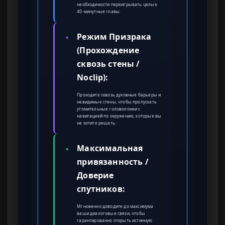
необходимости переигрывать целые
40-минутные главы.
Режим Призрака
✦
(Прохождение
сквозь стены /
Noclip):
Проходите сквозь духовные барьеры и
невидимые стены, чтобы пропускать
утомительные головоломки с
навигацией по окружению, которые вы
не хотите решать.
Максимальная
✦
привязанность /
Доверие
спутников:
Мгновенно доводите до максимума
ваши диалоговые связи, чтобы
гарантированно открыть истинную