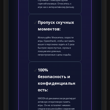
спутников с помощью одной
горячей клавиши. Относитесь к
игре как к интерактивному фильму.
Пропуск скучных
моментов:
Используйте Множитель скорости
игры (Speedhack), чтобы заставить
вашего персонажа ходить в 3 раза
быстрее через пустые, скучные
локации или длинные,
непропускаемые сцены ходьбы.
100%
безопасность и
конфиденциальн
ость:
XMODhub динамически редактирует
активную оперативную память
игры. Он не оставляет никаких
следов в вашем файле сохранения