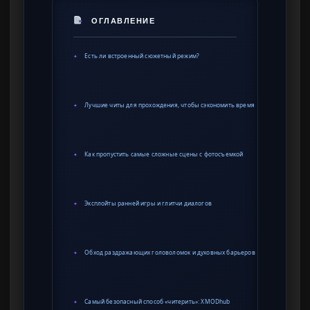
ОГЛАВЛЕНИЕ
Есть ли встроенный сюжетный режим?
✦
Лучшие читы для прохождения, чтобы сэкономить время
✦
Как пропустить самые сложные сцены с фотосъемкой
✦
Эксплойты ранней игры и глитчи диалогов
✦
Обход раздражающих головоломок и духовных барьеров
✦
Самый безопасный способ «читерить»: XMODhub
✦